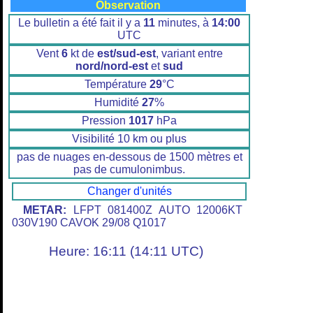
Observation
Le bulletin a été fait il y a
11
minutes, à
14:00
UTC
Vent
6
kt de
est/sud-est
, variant entre
nord/nord-est
et
sud
Température
29
°C
Humidité
27
%
Pression
1017
hPa
Visibilité 10 km ou plus
pas de nuages en-dessous de 1500 mètres et
pas de cumulonimbus.
Changer d'unités
METAR:
LFPT 081400Z AUTO 12006KT
030V190 CAVOK 29/08 Q1017
Heure: 16:11 (14:11 UTC)