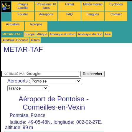
Images
Prévisions 10
Climat
Météo marine
Cyclones
satellite
jours
Foudre
Aéroports
FAQ
Langues
Contact
Actualités
A propos
METAR-TAF:
Europe
Afrique
Amérique du Nord
Amérique du Sud
Asie
Australie-Océanie
Autres
METAR-TAF
Aéroports :
Aéroport de Pontoise -
Cormeilles-en-Vexin
Pontoise, France
latitude: 49-05-48N, longitude: 002-02-27E,
altitude: 99 m