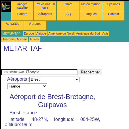
Images
Prévisions 10
Climat
Météo marine
Cyclones
satellite
jours
Foudre
Aéroports
FAQ
Langues
Contact
Actualités
A propos
METAR-TAF:
Europe
Afrique
Amérique du Nord
Amérique du Sud
Asie
Australie-Océanie
Autres
METAR-TAF
Aéroports :
Aéroport de Brest-Bretagne,
Guipavas
Brest, France
latitude: 48-27N, longitude: 004-25W,
altitude: 99 m