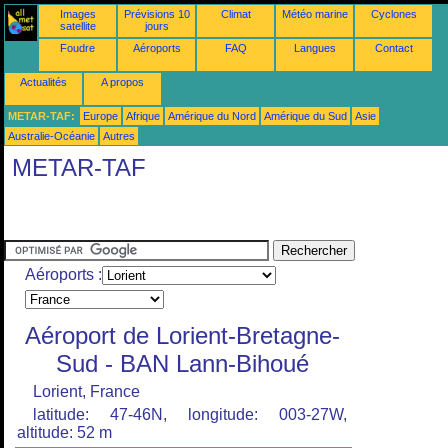
Images
Prévisions 10
Climat
Météo marine
Cyclones
satellite
jours
Foudre
Aéroports
FAQ
Langues
Contact
Actualités
A propos
METAR-TAF:
Europe
Afrique
Amérique du Nord
Amérique du Sud
Asie
Australie-Océanie
Autres
METAR-TAF
Aéroports :
Aéroport de Lorient-Bretagne-
Sud - BAN Lann-Bihoué
Lorient, France
latitude: 47-46N, longitude: 003-27W,
altitude: 52 m