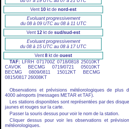
du 07 à 19 UTC au 07 à 21 UTC
Vent
10
kt de
nord-est
Evoluant progressivement
du 08 à 09 UTC au 08 à 11 UTC
Vent
12
kt de
sud/sud-est
Evoluant progressivement
du 08 à 15 UTC au 08 à 17 UTC
Vent
8
kt de
ouest
TAF:
LFRH 071700Z 0718/0818 25010KT
CAVOK BECMG 0719/0721 05010KT
BECMG 0809/0811 15012KT BECMG
0815/0817 26008KT
Observations et prévisions météorologiques de plus 
4000 aéroports (messages METAR et TAF).
Les stations disponibles sont représentées par des disqu
jaunes et rouges sur la carte.
Passer la souris dessus pour voir le nom de la station.
Cliquer dessus pour voir les observations et prévisio
météorologiques.