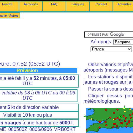
Foudre
Aéroports
FAQ
Langues
Contact
Actualités
éanie
Autres
Aéroports :
ure: 07:52 (05:52 UTC)
Observations et prév
aéroports (messages M
Prévision
Les stations disponi
n a été fait il y a
52
minutes, à
05:00
jaunes et rouges sur la 
UTC
Passer la souris dess
n valable du 08 à 06 UTC au 09 à 06
Cliquer dessus pour
UTC
météorologiques.
ent
5
kt de direction variable
Visibilité 10 km ou plus
es nuages
à une hauteur de
5000
ft
ME 080500Z 0806/0906 VRB05KT