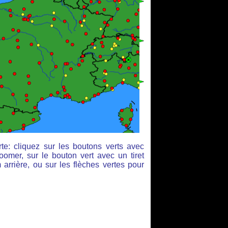
te: cliquez sur les boutons verts avec
oomer, sur le bouton vert avec un tiret
arrière, ou sur les flèches vertes pour