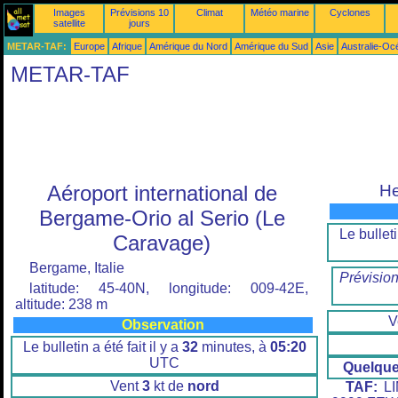
Images
Prévisions 10
Climat
Météo marine
Cyclones
satellite
jours
METAR-TAF:
Europe
Afrique
Amérique du Nord
Amérique du Sud
Asie
Australie-Oc
METAR-TAF
Aéroport international de
He
Bergame-Orio al Serio (Le
Le bulleti
Caravage)
Bergame, Italie
Prévisio
latitude: 45-40N, longitude: 009-42E,
altitude: 238 m
V
Observation
Le bulletin a été fait il y a
32
minutes, à
05:20
UTC
Quelqu
Vent
3
kt de
nord
TAF:
LI