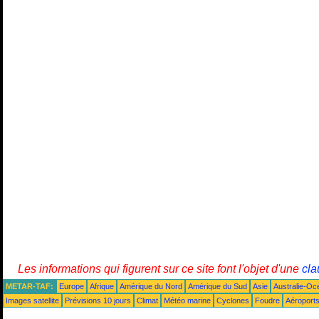
Les informations qui figurent sur ce site font l'objet d'une
cla
METAR-TAF:
Europe
Afrique
Amérique du Nord
Amérique du Sud
Asie
Australie-Oc
Images satellite
Prévisions 10 jours
Climat
Météo marine
Cyclones
Foudre
Aéroport