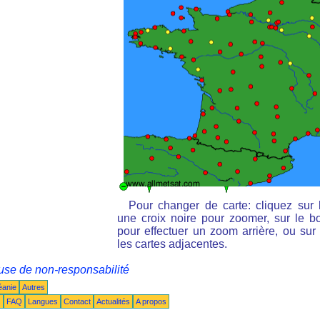
Pour changer de carte: cliquez sur 
une croix noire pour zoomer, sur le bo
pour effectuer un zoom arrière, ou sur 
les cartes adjacentes.
use de non-responsabilité
éanie
Autres
s
FAQ
Langues
Contact
Actualités
A propos