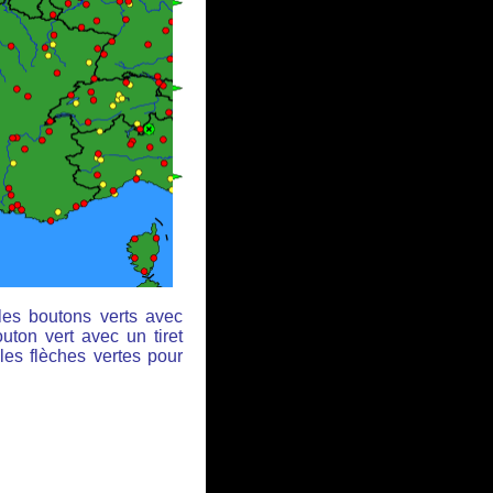
les boutons verts avec
uton vert avec un tiret
les flèches vertes pour