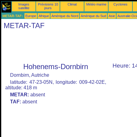
Images
Prévisions 10
Climat
Météo marine
Cyclones
satellite
jours
METAR-TAF:
Europe
Afrique
Amérique du Nord
Amérique du Sud
Asie
Australie-Oc
METAR-TAF
Hohenems-Dornbirn
Heure: 1
Dornbirn, Autriche
latitude: 47-23-05N, longitude: 009-42-02E,
altitude: 418 m
METAR:
absent
TAF:
absent