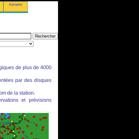
A propos
ogiques de plus de 4000
sentées par des disques
om de la station.
rvations et prévisions