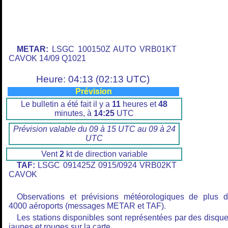
METAR:
LSGC 100150Z AUTO VRB01KT
CAVOK 14/09 Q1021
Heure: 04:13 (02:13 UTC)
Prévision
Le bulletin a été fait il y a
11
heures et
48
minutes, à
14:25
UTC
Prévision valable du 09 à 15 UTC au 09 à 24
UTC
Vent
2
kt de direction variable
TAF:
LSGC 091425Z 0915/0924 VRB02KT
CAVOK
Observations et prévisions météorologiques de plus 
4000 aéroports (messages METAR et TAF).
Les stations disponibles sont représentées par des disqu
jaunes et rouges sur la carte.