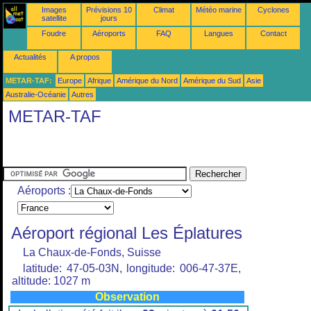
Images
Prévisions 10
Climat
Météo marine
Cyclones
satellite
jours
Foudre
Aéroports
FAQ
Langues
Contact
Actualités
A propos
METAR-TAF:
Europe
Afrique
Amérique du Nord
Amérique du Sud
Asie
Australie-Océanie
Autres
METAR-TAF
Aéroports :
Aéroport régional Les Éplatures
La Chaux-de-Fonds, Suisse
latitude: 47-05-03N, longitude: 006-47-37E,
altitude: 1027 m
Observation