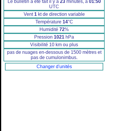
Le bulletin a été fait il y a
23
minutes, à
01:50
UTC
Vent
1
kt de direction variable
Température
14
°C
Humidité
72
%
Pression
1021
hPa
Visibilité 10 km ou plus
pas de nuages en-dessous de 1500 mètres et
pas de cumulonimbus.
Changer d'unités