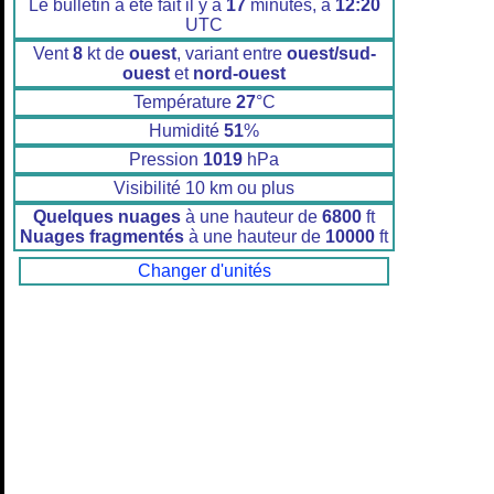
Le bulletin a été fait il y a
17
minutes, à
12:20
UTC
Vent
8
kt de
ouest
, variant entre
ouest/sud-
ouest
et
nord-ouest
Température
27
°C
Humidité
51
%
Pression
1019
hPa
Visibilité 10 km ou plus
Quelques nuages
à une hauteur de
6800
ft
Nuages fragmentés
à une hauteur de
10000
ft
Changer d'unités