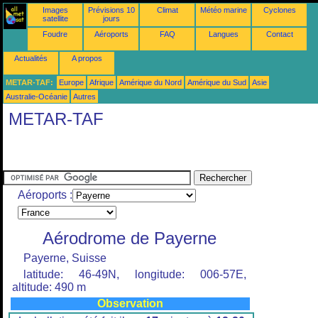
Images
Prévisions 10
Climat
Météo marine
Cyclones
satellite
jours
Foudre
Aéroports
FAQ
Langues
Contact
Actualités
A propos
METAR-TAF:
Europe
Afrique
Amérique du Nord
Amérique du Sud
Asie
Australie-Océanie
Autres
METAR-TAF
Aéroports :
Aérodrome de Payerne
Payerne, Suisse
latitude: 46-49N, longitude: 006-57E,
altitude: 490 m
Observation