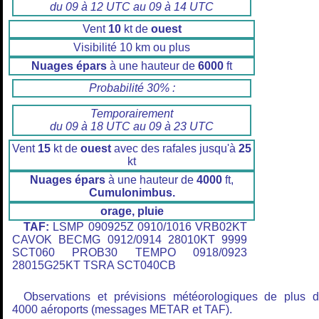
du 09 à 12 UTC au 09 à 14 UTC
Vent
10
kt de
ouest
Visibilité 10 km ou plus
Nuages épars
à une hauteur de
6000
ft
Probabilité 30% :
Temporairement
du 09 à 18 UTC au 09 à 23 UTC
Vent
15
kt de
ouest
avec des rafales jusqu'à
25
kt
Nuages épars
à une hauteur de
4000
ft,
Cumulonimbus.
orage, pluie
TAF:
LSMP 090925Z 0910/1016 VRB02KT
CAVOK BECMG 0912/0914 28010KT 9999
SCT060 PROB30 TEMPO 0918/0923
28015G25KT TSRA SCT040CB
Observations et prévisions météorologiques de plus 
4000 aéroports (messages METAR et TAF).