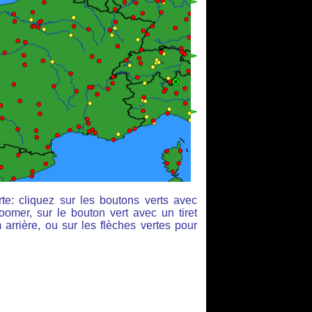
te: cliquez sur les boutons verts avec
oomer, sur le bouton vert avec un tiret
arrière, ou sur les flèches vertes pour