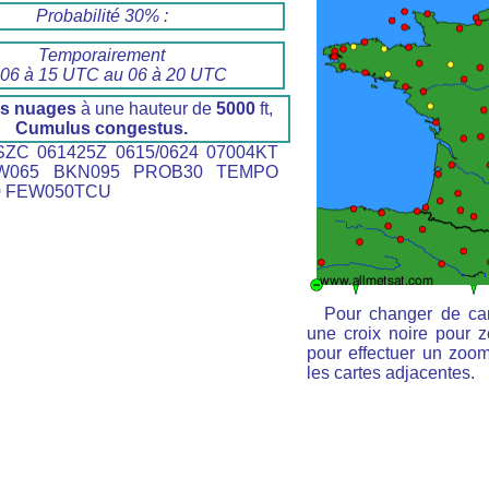
Probabilité 30% :
Temporairement
 06 à 15 UTC au 06 à 20 UTC
s nuages
à une hauteur de
5000
ft,
Cumulus congestus.
ZC 061425Z 0615/0624 07004KT
W065 BKN095 PROB30 TEMPO
0 FEW050TCU
Pour changer de car
une croix noire pour z
pour effectuer un zoom 
les cartes adjacentes.