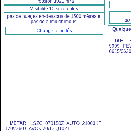
Pression
1021
hPa
Visibilité 10 km ou plus
pas de nuages en-dessous de 1500 mètres et
du
pas de cumulonimbus.
Quelque
Changer d'unités
TAF:
LS
9999 FE
0615/062
METAR:
LSZC 070150Z AUTO 21003KT
170V260 CAVOK 20/13 Q1021