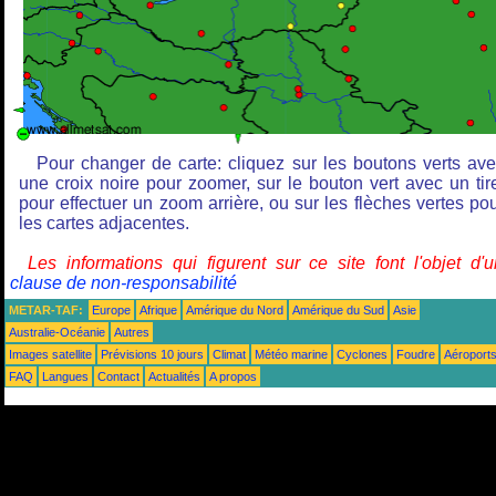
Pour changer de carte: cliquez sur les boutons verts av
une croix noire pour zoomer, sur le bouton vert avec un tir
pour effectuer un zoom arrière, ou sur les flèches vertes po
les cartes adjacentes.
Les informations qui figurent sur ce site font l'objet d'
clause de non-responsabilité
METAR-TAF:
Europe
Afrique
Amérique du Nord
Amérique du Sud
Asie
Australie-Océanie
Autres
Images satellite
Prévisions 10 jours
Climat
Météo marine
Cyclones
Foudre
Aéroport
FAQ
Langues
Contact
Actualités
A propos