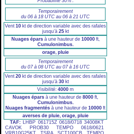
Probabilité 30% :
Temporairement
du 06 à 18 UTC au 06 à 21 UTC
Vent
10
kt de direction variable avec des rafales
jusqu'à
25
kt
Nuages épars
à une hauteur de
10000
ft,
Cumulonimbus.
orage, pluie
Temporairement
du 07 à 08 UTC au 07 à 16 UTC
Vent
20
kt de direction variable avec des rafales
jusqu'à
30
kt
Visibilité:
4000
m
Nuages épars
à une hauteur de
8000
ft,
Cumulonimbus.
Nuages fragmentés
à une hauteur de
10000
ft
averses de pluie, orage, pluie
TAF:
LHBP 061715Z 0618/0718 34008KT
CAVOK PROB30 TEMPO 0618/0621
VRB10G25KT TSRA SCT100CB TEMPO