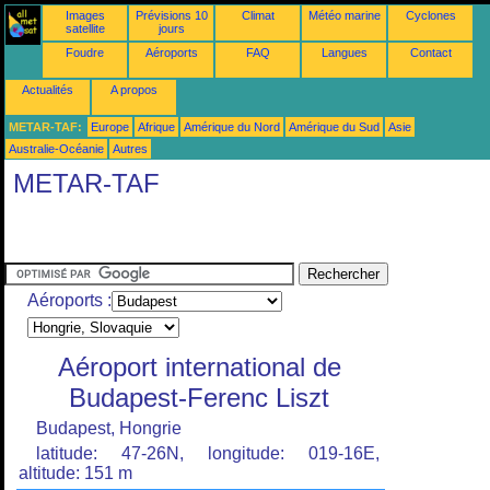
Images
Prévisions 10
Climat
Météo marine
Cyclones
satellite
jours
Foudre
Aéroports
FAQ
Langues
Contact
Actualités
A propos
METAR-TAF:
Europe
Afrique
Amérique du Nord
Amérique du Sud
Asie
Australie-Océanie
Autres
METAR-TAF
Aéroports :
Aéroport international de
Budapest-Ferenc Liszt
Budapest, Hongrie
latitude: 47-26N, longitude: 019-16E,
altitude: 151 m