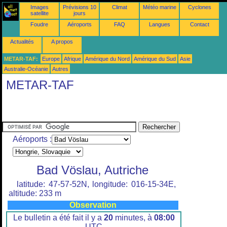
Images
Prévisions 10
Climat
Météo marine
Cyclones
satellite
jours
Foudre
Aéroports
FAQ
Langues
Contact
Actualités
A propos
METAR-TAF:
Europe
Afrique
Amérique du Nord
Amérique du Sud
Asie
Australie-Océanie
Autres
METAR-TAF
Aéroports :
Bad Vöslau, Autriche
latitude: 47-57-52N, longitude: 016-15-34E,
altitude: 233 m
Observation
Le bulletin a été fait il y a
20
minutes, à
08:00
UTC