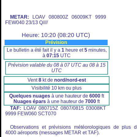
METAR:
LOAV 080800Z 06009KT 9999
FEW040 23/13 Q////
Heure: 10:20 (08:20 UTC)
Prévision
Le bulletin a été fait il y a
1
heure et
5
minutes,
à
07:15
UTC
Prévision valable du 08 à 07 UTC au 08 à 15
UTC
Vent
8
kt de
nord/nord-est
Visibilité 10 km ou plus
Quelques nuages
à une hauteur de
6000
ft
Nuages épars
à une hauteur de
7000
ft
TAF:
LOAV 080715Z 0807/0815 03008KT
9999 FEW060 SCT070
Observations et prévisions météorologiques de plus 
4000 aéroports (messages METAR et TAF).