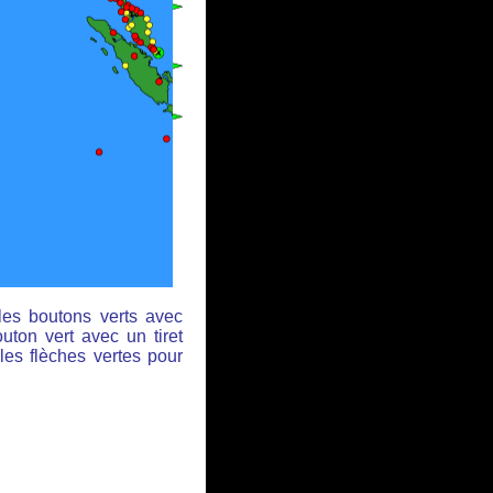
les boutons verts avec
uton vert avec un tiret
les flèches vertes pour