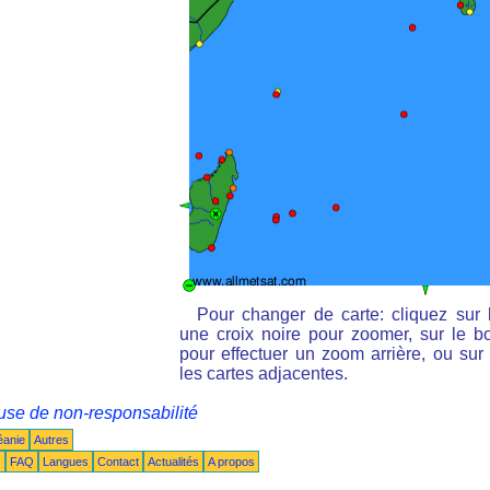
Pour changer de carte: cliquez sur 
une croix noire pour zoomer, sur le bo
pour effectuer un zoom arrière, ou sur 
les cartes adjacentes.
use de non-responsabilité
éanie
Autres
s
FAQ
Langues
Contact
Actualités
A propos