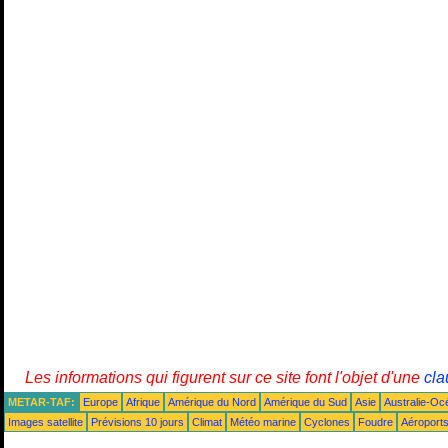
Les informations qui figurent sur ce site font l'objet d'une
cla
METAR-TAF:
Europe
Afrique
Amérique du Nord
Amérique du Sud
Asie
Australie-Oc
Images satellite
Prévisions 10 jours
Climat
Météo marine
Cyclones
Foudre
Aéroport