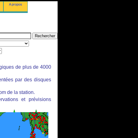
A propos
ogiques de plus de 4000
sentées par des disques
om de la station.
rvations et prévisions