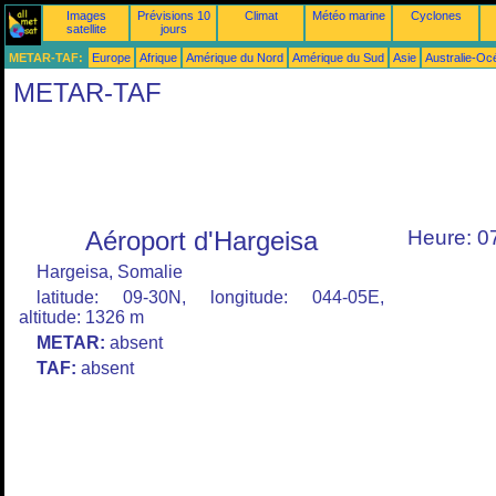
Images
Prévisions 10
Climat
Météo marine
Cyclones
satellite
jours
METAR-TAF:
Europe
Afrique
Amérique du Nord
Amérique du Sud
Asie
Australie-Oc
METAR-TAF
Aéroport d'Hargeisa
Heure: 0
Hargeisa, Somalie
latitude: 09-30N, longitude: 044-05E,
altitude: 1326 m
METAR:
absent
TAF:
absent