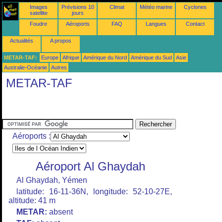
Images
Prévisions 10
Climat
Météo marine
Cyclones
satellite
jours
Foudre
Aéroports
FAQ
Langues
Contact
Actualités
A propos
METAR-TAF:
Europe
Afrique
Amérique du Nord
Amérique du Sud
Asie
Australie-Océanie
Autres
METAR-TAF
Aéroports :
Aéroport Al Ghaydah
Al Ghaydah, Yémen
latitude: 16-11-36N, longitude: 52-10-27E,
altitude: 41 m
METAR:
absent