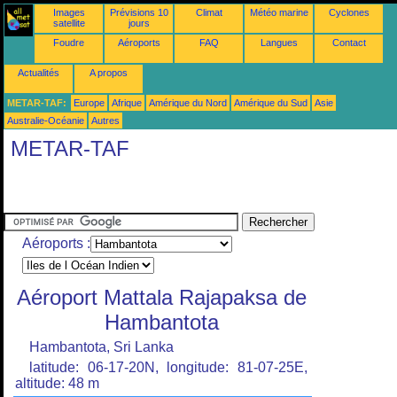
Images
Prévisions 10
Climat
Météo marine
Cyclones
satellite
jours
Foudre
Aéroports
FAQ
Langues
Contact
Actualités
A propos
METAR-TAF:
Europe
Afrique
Amérique du Nord
Amérique du Sud
Asie
Australie-Océanie
Autres
METAR-TAF
Aéroports :
Aéroport Mattala Rajapaksa de
Hambantota
Hambantota, Sri Lanka
latitude: 06-17-20N, longitude: 81-07-25E,
altitude: 48 m