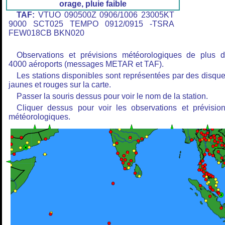
orage, pluie faible
TAF:
VTUO 090500Z 0906/1006 23005KT
9000 SCT025 TEMPO 0912/0915 -TSRA
FEW018CB BKN020
Observations et prévisions météorologiques de plus 
4000 aéroports (messages METAR et TAF).
Les stations disponibles sont représentées par des disqu
jaunes et rouges sur la carte.
Passer la souris dessus pour voir le nom de la station.
Cliquer dessus pour voir les observations et prévisio
météorologiques.