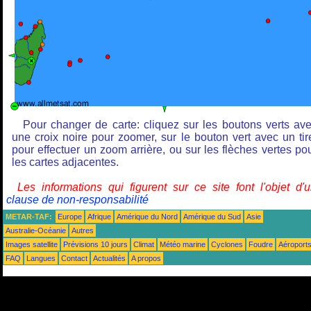
Pour changer de carte: cliquez sur les boutons verts av
une croix noire pour zoomer, sur le bouton vert avec un tir
pour effectuer un zoom arrière, ou sur les flèches vertes po
les cartes adjacentes.
Les informations qui figurent sur ce site font l'objet d'
clause de non-responsabilité
METAR-TAF:
Europe
Afrique
Amérique du Nord
Amérique du Sud
Asie
Australie-Océanie
Autres
Images satellite
Prévisions 10 jours
Climat
Météo marine
Cyclones
Foudre
Aéroport
FAQ
Langues
Contact
Actualités
A propos