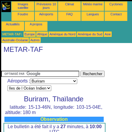
Images
Prévisions 10
Climat
Météo marine
Cyclones
satellite
jours
Foudre
Aéroports
FAQ
Langues
Contact
Actualités
A propos
METAR-TAF:
Europe
Afrique
Amérique du Nord
Amérique du Sud
Asie
Australie-Océanie
Autres
METAR-TAF
Aéroports :
Buriram, Thaïlande
latitude: 15-13-46N, longitude: 103-15-04E,
altitude: 180 m
Observation
Le bulletin a été fait il y a
27
minutes, à
10:00
UTC