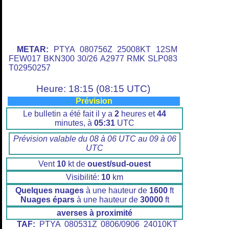
METAR:
PTYA 080756Z 25008KT 12SM
FEW017 BKN300 30/26 A2977 RMK SLP083
T02950257
Heure: 18:15 (08:15 UTC)
Prévision
Le bulletin a été fait il y a
2
heures et
44
minutes, à
05:31
UTC
Prévision valable du 08 à 06 UTC au 09 à 06
UTC
Vent
10
kt de
ouest/sud-ouest
Visibilité:
10
km
Quelques nuages
à une hauteur de
1600
ft
Nuages épars
à une hauteur de
30000
ft
averses à proximité
TAF:
PTYA 080531Z 0806/0906 24010KT