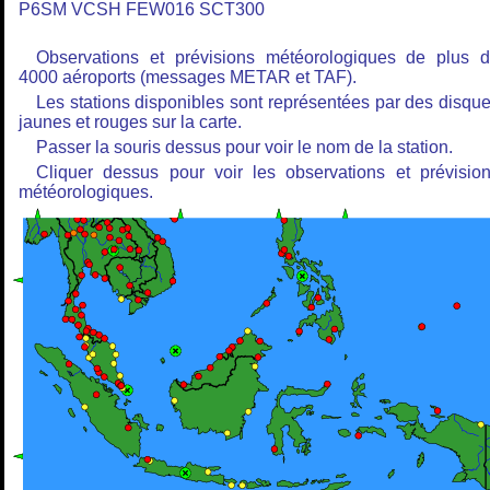
P6SM VCSH FEW016 SCT300
Observations et prévisions météorologiques de plus 
4000 aéroports (messages METAR et TAF).
Les stations disponibles sont représentées par des disqu
jaunes et rouges sur la carte.
Passer la souris dessus pour voir le nom de la station.
Cliquer dessus pour voir les observations et prévisio
météorologiques.