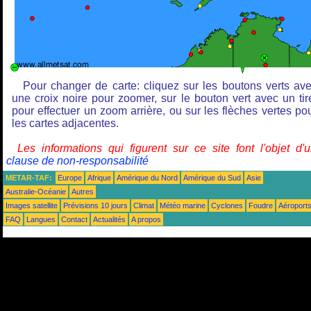
Pour changer de carte: cliquez sur les boutons verts av
une croix noire pour zoomer, sur le bouton vert avec un tir
pour effectuer un zoom arrière, ou sur les flèches vertes po
les cartes adjacentes.
Les informations qui figurent sur ce site font l'objet d'
clause de non-responsabilité
METAR-TAF:
Europe
Afrique
Amérique du Nord
Amérique du Sud
Asie
Australie-Océanie
Autres
Images satellite
Prévisions 10 jours
Climat
Météo marine
Cyclones
Foudre
Aéroport
FAQ
Langues
Contact
Actualités
A propos