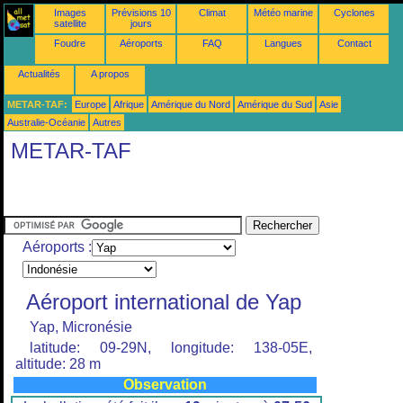
Images
Prévisions 10
Climat
Météo marine
Cyclones
satellite
jours
Foudre
Aéroports
FAQ
Langues
Contact
Actualités
A propos
METAR-TAF:
Europe
Afrique
Amérique du Nord
Amérique du Sud
Asie
Australie-Océanie
Autres
METAR-TAF
Aéroports :
Aéroport international de Yap
Yap, Micronésie
latitude: 09-29N, longitude: 138-05E,
altitude: 28 m
Observation