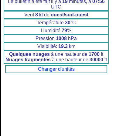
Le bulletin a été fait il y a
19
minutes, à
07:56
UTC
Vent
8
kt de
ouest/sud-ouest
Température
30
°C
Humidité
79
%
Pression
1008
hPa
Visibilité:
19.3
km
Quelques nuages
à une hauteur de
1700
ft
Nuages fragmentés
à une hauteur de
30000
ft
Changer d'unités