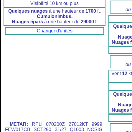
Visibilité 10 km ou plus
du
Quelques nuages
à une hauteur de
1700
ft,
Cumulonimbus.
Nuages épars
à une hauteur de
29000
ft
Quelque
Changer d'unités
Nuage
Nuages 
du
Vent
12
k
Quelque
Nuage
Nuages 
METAR:
RPLI 070200Z 27012KT 9999
FEW017CB SCT290 31/27 Q1003 NOSIG