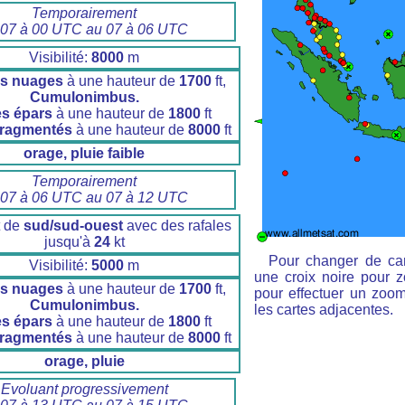
Temporairement
 07 à 00 UTC au 07 à 06 UTC
Visibilité:
8000
m
s nuages
à une hauteur de
1700
ft,
Cumulonimbus.
s épars
à une hauteur de
1800
ft
fragmentés
à une hauteur de
8000
ft
orage, pluie faible
Temporairement
 07 à 06 UTC au 07 à 12 UTC
t de
sud/sud-ouest
avec des rafales
jusqu'à
24
kt
Pour changer de car
Visibilité:
5000
m
une croix noire pour z
s nuages
à une hauteur de
1700
ft,
pour effectuer un zoom 
Cumulonimbus.
les cartes adjacentes.
s épars
à une hauteur de
1800
ft
fragmentés
à une hauteur de
8000
ft
orage, pluie
Evoluant progressivement