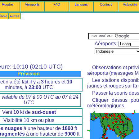
Foudre
Aéroports
FAQ
Langues
Contact
Actualités
éanie
Autres
Aéroports :
ure: 10:10 (02:10 UTC)
Observations et prév
aéroports (messages M
Prévision
Les stations disponi
etin a été fait il y a
3
heures et
10
jaunes et rouges sur la 
minutes, à
23:00
UTC
Passer la souris dess
n valable du 07 à 00 UTC au 07 à 24
Cliquer dessus pour
UTC
météorologiques.
Vent
10
kt de
sud-ouest
Visibilité 10 km ou plus
es nuages
à une hauteur de
1800
ft
fragmentés
à une hauteur de
9000
ft