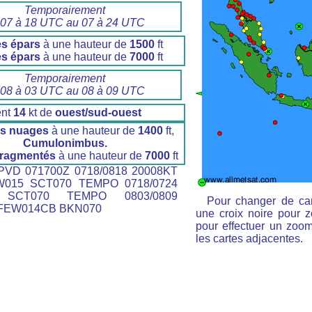
Temporairement
 07 à 18 UTC au 07 à 24 UTC
s épars
à une hauteur de
1500
ft
s épars
à une hauteur de
7000
ft
Temporairement
 08 à 03 UTC au 08 à 09 UTC
ent
14
kt de
ouest/sud-ouest
s nuages
à une hauteur de
1400
ft,
Cumulonimbus.
fragmentés
à une hauteur de
7000
ft
VD 071700Z 0718/0818 20008KT
W015 SCT070 TEMPO 0718/0724
 SCT070 TEMPO 0803/0809
Pour changer de car
 FEW014CB BKN070
une croix noire pour z
pour effectuer un zoom 
les cartes adjacentes.