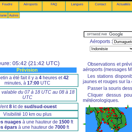
Foudre
Aéroports
FAQ
Langues
Contact
Actualités
éanie
Autres
Aéroports :
ure: 05:42 (21:42 UTC)
Observations et prév
aéroports (messages M
Prévision
Les stations disponi
etin a été fait il y a
4
heures et
42
jaunes et rouges sur la 
minutes, à
17:00
UTC
Passer la souris dess
n valable du 07 à 18 UTC au 08 à 18
Cliquer dessus pour
UTC
météorologiques.
Vent
8
kt de
sud/sud-ouest
Visibilité 10 km ou plus
es nuages
à une hauteur de
1500
ft
s épars
à une hauteur de
7000
ft