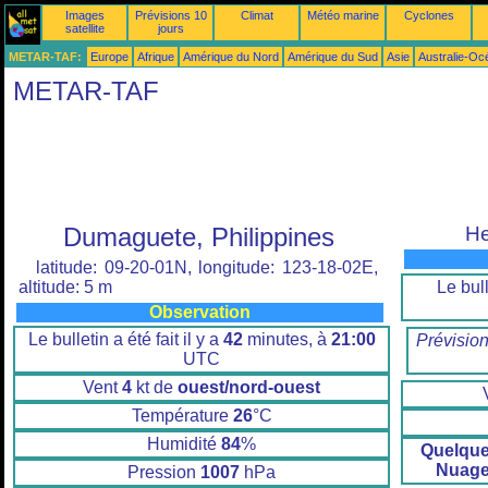
Images
Prévisions 10
Climat
Météo marine
Cyclones
satellite
jours
METAR-TAF:
Europe
Afrique
Amérique du Nord
Amérique du Sud
Asie
Australie-Oc
METAR-TAF
Dumaguete, Philippines
He
latitude: 09-20-01N, longitude: 123-18-02E,
Le bull
altitude: 5 m
Observation
Le bulletin a été fait il y a
42
minutes, à
21:00
Prévisio
UTC
Vent
4
kt de
ouest/nord-ouest
Température
26
°C
Humidité
84
%
Quelqu
Nuage
Pression
1007
hPa