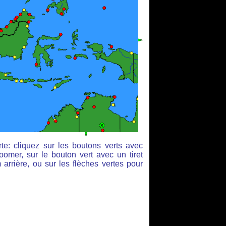
te: cliquez sur les boutons verts avec
oomer, sur le bouton vert avec un tiret
arrière, ou sur les flèches vertes pour