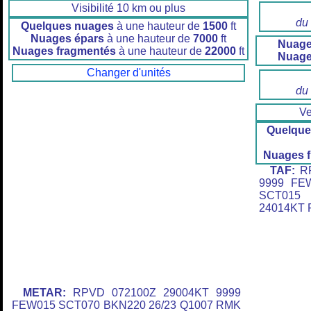
Visibilité 10 km ou plus
du
Quelques nuages
à une hauteur de
1500
ft
Nuages épars
à une hauteur de
7000
ft
Nuage
Nuages fragmentés
à une hauteur de
22000
ft
Nuage
Changer d'unités
du
V
Quelque
Nuages 
TAF:
RP
9999 FE
SCT015
24014KT
METAR:
RPVD 072100Z 29004KT 9999
FEW015 SCT070 BKN220 26/23 Q1007 RMK