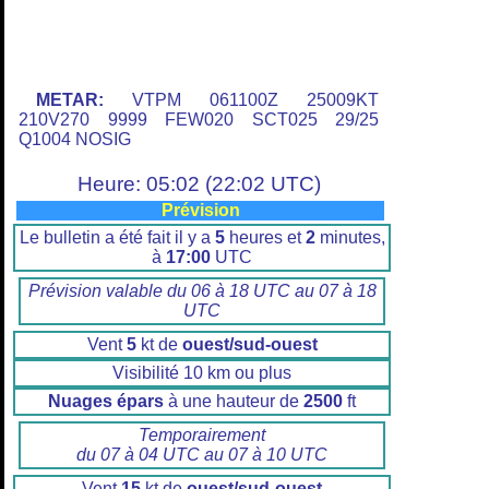
METAR:
VTPM 061100Z 25009KT
210V270 9999 FEW020 SCT025 29/25
Q1004 NOSIG
Heure: 05:02 (22:02 UTC)
Prévision
Le bulletin a été fait il y a
5
heures et
2
minutes,
à
17:00
UTC
Prévision valable du 06 à 18 UTC au 07 à 18
UTC
Vent
5
kt de
ouest/sud-ouest
Visibilité 10 km ou plus
Nuages épars
à une hauteur de
2500
ft
Temporairement
du 07 à 04 UTC au 07 à 10 UTC
Vent
15
kt de
ouest/sud-ouest