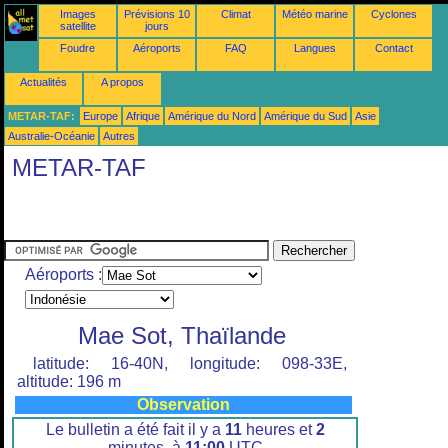
Images
Prévisions 10
Climat
Météo marine
Cyclones
satellite
jours
Foudre
Aéroports
FAQ
Langues
Contact
Actualités
A propos
METAR-TAF:
Europe
Afrique
Amérique du Nord
Amérique du Sud
Asie
Australie-Océanie
Autres
METAR-TAF
Aéroports :
Mae Sot, Thaïlande
latitude: 16-40N, longitude: 098-33E,
altitude: 196 m
Observation
Le bulletin a été fait il y a
11
heures et
2
minutes, à
11:00
UTC