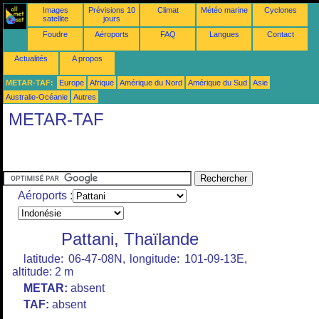
Images
Prévisions 10
Climat
Météo marine
Cyclones
satellite
jours
Foudre
Aéroports
FAQ
Langues
Contact
Actualités
A propos
METAR-TAF:
Europe
Afrique
Amérique du Nord
Amérique du Sud
Asie
Australie-Océanie
Autres
METAR-TAF
Aéroports :
Pattani, Thaïlande
latitude: 06-47-08N, longitude: 101-09-13E,
altitude: 2 m
METAR:
absent
TAF:
absent