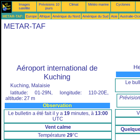
Images
Prévisions 10
Climat
Météo marine
Cyclones
satellite
jours
METAR-TAF:
Europe
Afrique
Amérique du Nord
Amérique du Sud
Asie
Australie-Oc
METAR-TAF
Aéroport international de
He
Kuching
Le bull
Kuching, Malaisie
latitude: 01-29N, longitude: 110-20E,
Prévisio
altitude: 27 m
Observation
V
Le bulletin a été fait il y a
19
minutes, à
13:00
UTC
Vent calme
Quelqu
Température
29
°C