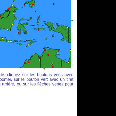
te: cliquez sur les boutons verts avec
oomer, sur le bouton vert avec un tiret
arrière, ou sur les flèches vertes pour