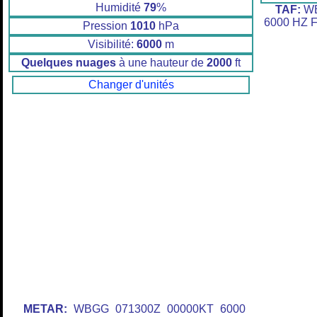
Humidité
79
%
TAF:
WB
6000 HZ 
Pression
1010
hPa
Visibilité:
6000
m
Quelques nuages
à une hauteur de
2000
ft
Changer d'unités
METAR:
WBGG 071300Z 00000KT 6000