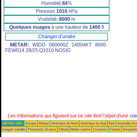
Humidité
84
%
Pression
1010
hPa
Visibilité:
8000
m
Quelques nuages
à une hauteur de
1400
ft
Changer d'unités
METAR:
WIDD 060000Z 14004KT 8000
FEW014 28/25 Q1010 NOSIG
Les informations qui figurent sur ce site font l'objet d'une
cla
METAR-TAF:
Europe
Afrique
Amérique du Nord
Amérique du Sud
Asie
Australie-Oc
Images satellite
Prévisions 10 jours
Climat
Météo marine
Cyclones
Foudre
Aéroport