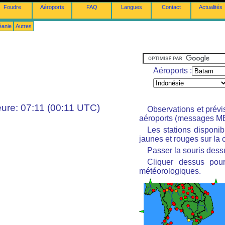
Foudre
Aéroports
FAQ
Langues
Contact
Actualités
éanie
Autres
Aéroports :
ure: 07:11 (00:11 UTC)
Observations et prév
aéroports (messages M
Les stations disponi
jaunes et rouges sur la c
Passer la souris dessu
Cliquer dessus pour
météorologiques.