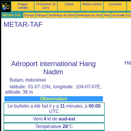
Images
Prévisions 10
Climat
Météo marine
Cyclones
satellite
jours
METAR-TAF:
Europe
Afrique
Amérique du Nord
Amérique du Sud
Asie
Australie-Oc
METAR-TAF
Aéroport international Hang
He
Nadim
Batam, Indonésie
latitude: 01-07-15N, longitude: 104-07-07E,
altitude: 38 m
Observation
Le bulletin a été fait il y a
11
minutes, à
00:00
UTC
Vent
4
kt de
sud-est
Température
28
°C