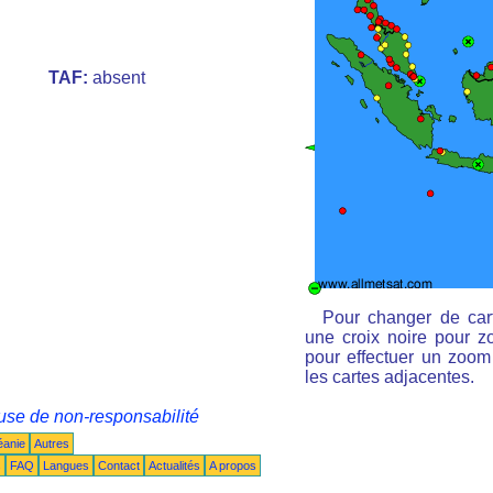
TAF:
absent
Pour changer de cart
une croix noire pour zo
pour effectuer un zoom 
les cartes adjacentes.
use de non-responsabilité
éanie
Autres
s
FAQ
Langues
Contact
Actualités
A propos