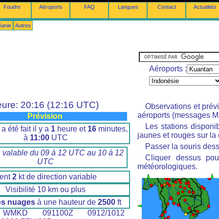
Foudre
Aéroports
FAQ
Langues
Contact
Actualités
éanie
Autres
Aéroports :
ure: 20:16 (12:16 UTC)
Observations et prév
aéroports (messages M
Prévision
Les stations disponi
a été fait il y a
1
heure et
16
minutes,
jaunes et rouges sur la 
à
11:00
UTC
Passer la souris dess
n valable du 09 à 12 UTC au 10 à 12
Cliquer dessus pour
UTC
météorologiques.
ent
2
kt de direction variable
Visibilité 10 km ou plus
es nuages
à une hauteur de
2500
ft
MKD 091100Z 0912/1012