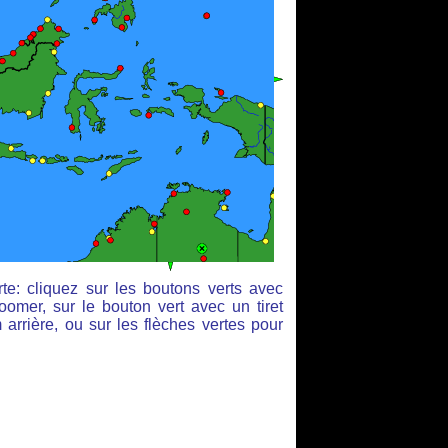
te: cliquez sur les boutons verts avec
oomer, sur le bouton vert avec un tiret
arrière, ou sur les flèches vertes pour