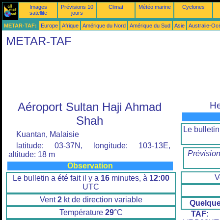
Images
Prévisions 10
Climat
Météo marine
Cyclones
satellite
jours
METAR-TAF:
Europe
Afrique
Amérique du Nord
Amérique du Sud
Asie
Australie-Oc
METAR-TAF
Aéroport Sultan Haji Ahmad
He
Shah
Le bulletin 
Kuantan, Malaisie
latitude: 03-37N, longitude: 103-13E,
Prévisio
altitude: 18 m
Observation
V
Le bulletin a été fait il y a
16
minutes, à
12:00
UTC
Vent
2
kt de direction variable
Quelqu
Température
29
°C
TAF:
W