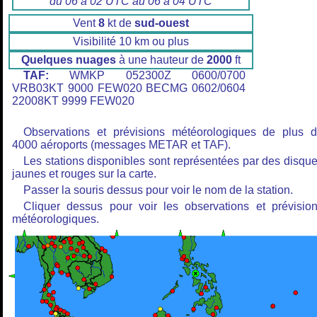
du 06 à 02 UTC au 06 à 04 UTC
Vent
8
kt de
sud-ouest
Visibilité 10 km ou plus
Quelques nuages
à une hauteur de
2000
ft
TAF:
WMKP 052300Z 0600/0700
VRB03KT 9000 FEW020 BECMG 0602/0604
22008KT 9999 FEW020
Observations et prévisions météorologiques de plus 
4000 aéroports (messages METAR et TAF).
Les stations disponibles sont représentées par des disqu
jaunes et rouges sur la carte.
Passer la souris dessus pour voir le nom de la station.
Cliquer dessus pour voir les observations et prévisio
météorologiques.