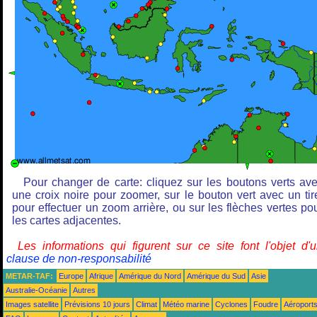
Pour changer de carte: cliquez sur les boutons verts av
une croix noire pour zoomer, sur le bouton vert avec un tir
pour effectuer un zoom arrière, ou sur les flèches vertes po
les cartes adjacentes.
Les informations qui figurent sur ce site font l'objet d'
clause de non-responsabilité
METAR-TAF:
Europe
Afrique
Amérique du Nord
Amérique du Sud
Asie
Australie-Océanie
Autres
Images satellite
Prévisions 10 jours
Climat
Météo marine
Cyclones
Foudre
Aéroport