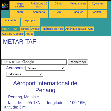
Images
Prévisions 10
Climat
Météo marine
Cyclones
satellite
jours
Foudre
Aéroports
FAQ
Langues
Contact
Actualités
A propos
METAR-TAF:
Europe
Afrique
Amérique du Nord
Amérique du Sud
Asie
Australie-Océanie
Autres
METAR-TAF
Aéroports :
Aéroport international de
Penang
Penang, Malaisie
latitude: 05-18N, longitude: 100-16E,
altitude: 3 m