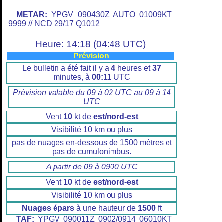
METAR:
YPGV 090430Z AUTO 01009KT
9999 // NCD 29/17 Q1012
Heure: 14:18 (04:48 UTC)
Prévision
Le bulletin a été fait il y a
4
heures et
37
minutes, à
00:11
UTC
Prévision valable du 09 à 02 UTC au 09 à 14
UTC
Vent
10
kt de
est/nord-est
Visibilité 10 km ou plus
pas de nuages en-dessous de 1500 mètres et
pas de cumulonimbus.
A partir de 09 à 0900 UTC
Vent
10
kt de
est/nord-est
Visibilité 10 km ou plus
Nuages épars
à une hauteur de
1500
ft
TAF:
YPGV 090011Z 0902/0914 06010KT