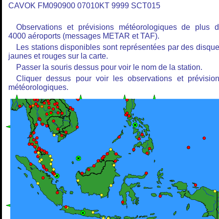
CAVOK FM090900 07010KT 9999 SCT015
Observations et prévisions météorologiques de plus 
4000 aéroports (messages METAR et TAF).
Les stations disponibles sont représentées par des disqu
jaunes et rouges sur la carte.
Passer la souris dessus pour voir le nom de la station.
Cliquer dessus pour voir les observations et prévisio
météorologiques.