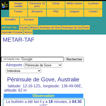
Images
Prévisions 10
Climat
Météo marine
Cyclones
satellite
jours
Foudre
Aéroports
FAQ
Langues
Contact
Actualités
A propos
METAR-TAF:
Europe
Afrique
Amérique du Nord
Amérique du Sud
Asie
Australie-Océanie
Autres
METAR-TAF
Aéroports :
Péninsule de Gove, Australie
latitude: 12-16-12S, longitude: 136-49-06E,
altitude: 62 m
Observation
Le bulletin a été fait il y a
18
minutes, à
04:30
UTC