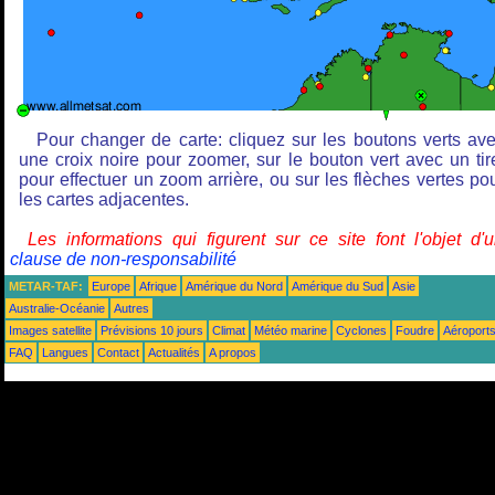
Pour changer de carte: cliquez sur les boutons verts av
une croix noire pour zoomer, sur le bouton vert avec un tir
pour effectuer un zoom arrière, ou sur les flèches vertes po
les cartes adjacentes.
Les informations qui figurent sur ce site font l'objet d'
clause de non-responsabilité
METAR-TAF:
Europe
Afrique
Amérique du Nord
Amérique du Sud
Asie
Australie-Océanie
Autres
Images satellite
Prévisions 10 jours
Climat
Météo marine
Cyclones
Foudre
Aéroport
FAQ
Langues
Contact
Actualités
A propos