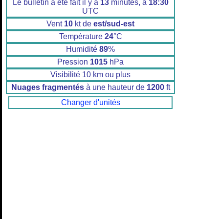
Le bulletin a été fait il y a
13
minutes, à
18:30
UTC
Vent
10
kt de
est/sud-est
Température
24
°C
Humidité
89
%
Pression
1015
hPa
Visibilité 10 km ou plus
Nuages fragmentés
à une hauteur de
1200
ft
Changer d'unités