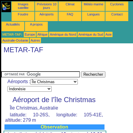
Images
Prévisions 10
Climat
Météo marine
Cyclones
satellite
jours
Foudre
Aéroports
FAQ
Langues
Contact
Actualités
A propos
METAR-TAF:
Europe
Afrique
Amérique du Nord
Amérique du Sud
Asie
Australie-Océanie
Autres
METAR-TAF
Aéroports :
Aéroport de l'île Christmas
Île Christmas, Australie
latitude: 10-26S, longitude: 105-41E,
altitude: 279 m
Observation