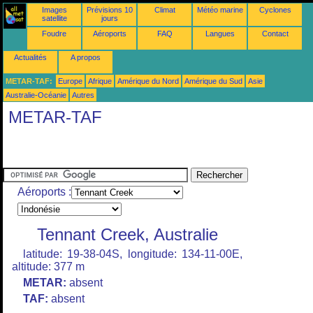
Images
Prévisions 10
Climat
Météo marine
Cyclones
satellite
jours
Foudre
Aéroports
FAQ
Langues
Contact
Actualités
A propos
METAR-TAF:
Europe
Afrique
Amérique du Nord
Amérique du Sud
Asie
Australie-Océanie
Autres
METAR-TAF
Aéroports :
Tennant Creek, Australie
latitude: 19-38-04S, longitude: 134-11-00E,
altitude: 377 m
METAR:
absent
TAF:
absent