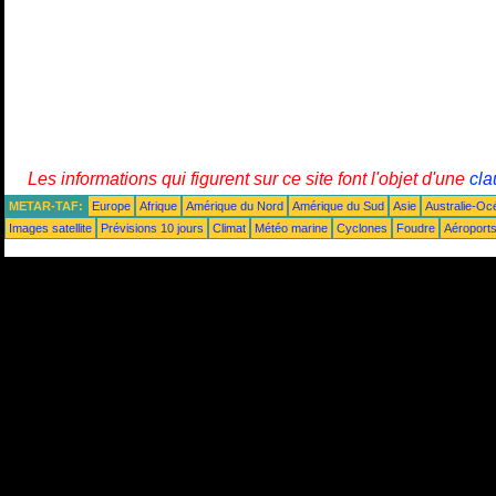
Les informations qui figurent sur ce site font l'objet d'une
cla
METAR-TAF:
Europe
Afrique
Amérique du Nord
Amérique du Sud
Asie
Australie-Oc
Images satellite
Prévisions 10 jours
Climat
Météo marine
Cyclones
Foudre
Aéroport