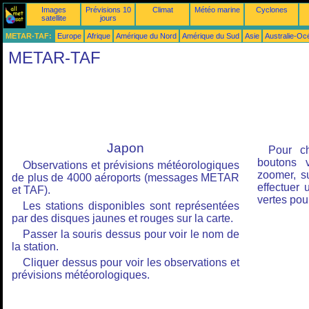
Images
Prévisions 10
Climat
Météo marine
Cyclones
satellite
jours
METAR-TAF:
Europe
Afrique
Amérique du Nord
Amérique du Sud
Asie
Australie-Oc
METAR-TAF
Japon
Pour ch
boutons 
Observations et prévisions météorologiques
zoomer, su
de plus de 4000 aéroports (messages METAR
effectuer 
et TAF).
vertes pou
Les stations disponibles sont représentées
par des disques jaunes et rouges sur la carte.
Passer la souris dessus pour voir le nom de
la station.
Cliquer dessus pour voir les observations et
prévisions météorologiques.