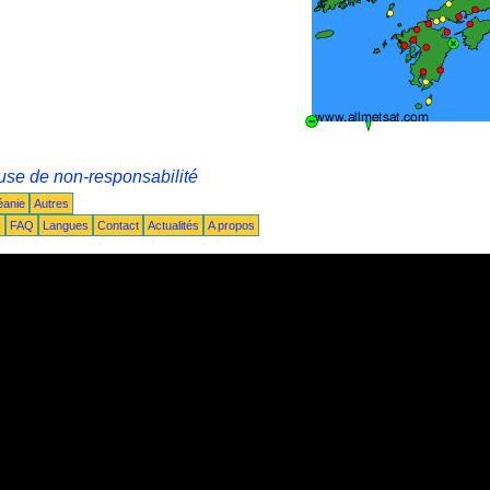
use de non-responsabilité
éanie
Autres
s
FAQ
Langues
Contact
Actualités
A propos