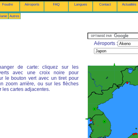
Foudre
Aéroports
FAQ
Langues
Contact
Actualités
éanie
Autres
Aéroports :
anger de carte: cliquez sur les
verts avec une croix noire pour
r le bouton vert avec un tiret pour
un zoom arrière, ou sur les flèches
r les cartes adjacentes.