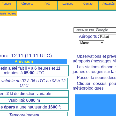
Foudre
Aéroports
FAQ
Langues
Contact
Actualités
éanie
Autres
Aéroports :
ure: 12:11 (11:11 UTC)
Observations et prév
aéroports (messages M
Prévision
Les stations disponi
etin a été fait il y a
6
heures et
11
jaunes et rouges sur la 
minutes, à
05:00
UTC
Passer la souris dess
n valable du 07 à 06 UTC au 08 à 12
Cliquer dessus pour
UTC
météorologiques.
ent
2
kt de direction variable
Visibilité:
6000
m
s épars
à une hauteur de
1600
ft
Temporairement