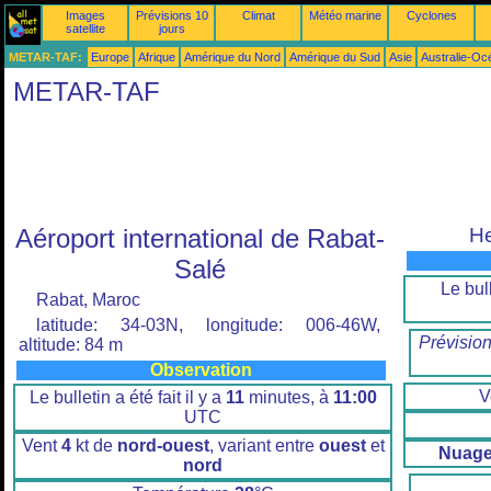
Images
Prévisions 10
Climat
Météo marine
Cyclones
satellite
jours
METAR-TAF:
Europe
Afrique
Amérique du Nord
Amérique du Sud
Asie
Australie-Oc
METAR-TAF
Aéroport international de Rabat-
He
Salé
Le bull
Rabat, Maroc
latitude: 34-03N, longitude: 006-46W,
Prévisio
altitude: 84 m
Observation
V
Le bulletin a été fait il y a
11
minutes, à
11:00
UTC
Vent
4
kt de
nord-ouest
, variant entre
ouest
et
Nuage
nord