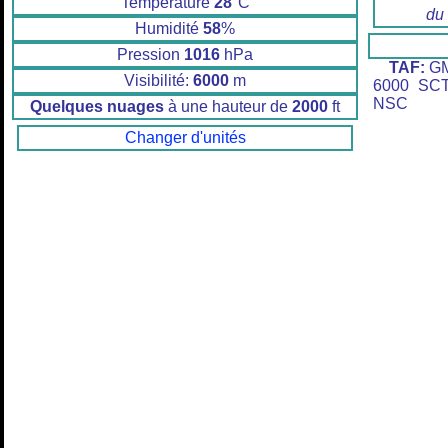
Température
28
°C
du
Humidité
58
%
Pression
1016
hPa
TAF:
GM
Visibilité:
6000
m
6000 SC
NSC
Quelques nuages
à une hauteur de
2000
ft
Changer d'unités