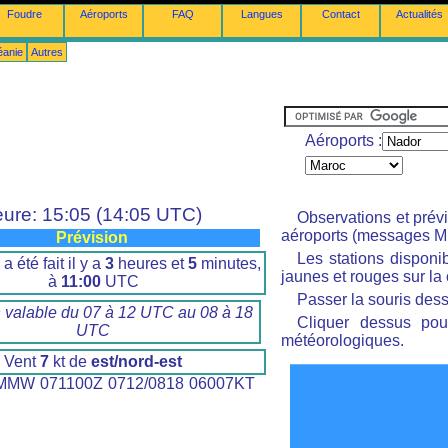
Foudre
Aéroports
FAQ
Langues
Contact
Actualités
éanie
Autres
Aéroports :
ure: 15:05 (14:05 UTC)
Observations et prév
aéroports (messages M
Prévision
Les stations disponi
a été fait il y a
3
heures et
5
minutes,
jaunes et rouges sur la 
à
11:00
UTC
Passer la souris dess
n valable du 07 à 12 UTC au 08 à 18
Cliquer dessus pour
UTC
météorologiques.
Vent
7
kt de
est/nord-est
MW 071100Z 0712/0818 06007KT