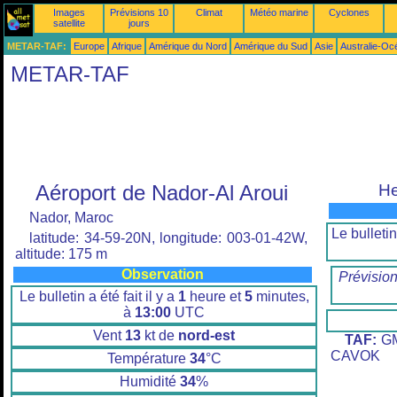
Images
Prévisions 10
Climat
Météo marine
Cyclones
satellite
jours
METAR-TAF:
Europe
Afrique
Amérique du Nord
Amérique du Sud
Asie
Australie-Oc
METAR-TAF
Aéroport de Nador-Al Aroui
He
Nador, Maroc
Le bulletin 
latitude: 34-59-20N, longitude: 003-01-42W,
altitude: 175 m
Observation
Prévisio
Le bulletin a été fait il y a
1
heure et
5
minutes,
à
13:00
UTC
Vent
13
kt de
nord-est
TAF:
GM
CAVOK
Température
34
°C
Humidité
34
%