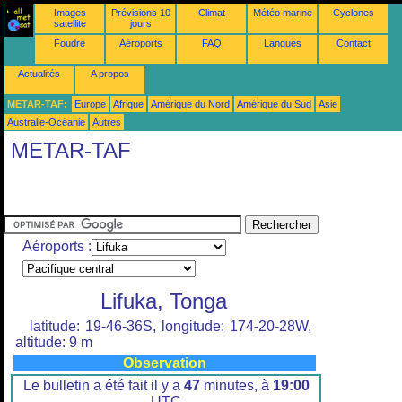
Images
Prévisions 10
Climat
Météo marine
Cyclones
satellite
jours
Foudre
Aéroports
FAQ
Langues
Contact
Actualités
A propos
METAR-TAF:
Europe
Afrique
Amérique du Nord
Amérique du Sud
Asie
Australie-Océanie
Autres
METAR-TAF
Aéroports :
Lifuka, Tonga
latitude: 19-46-36S, longitude: 174-20-28W,
altitude: 9 m
Observation
Le bulletin a été fait il y a
47
minutes, à
19:00
UTC