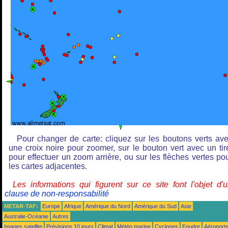
Pour changer de carte: cliquez sur les boutons verts av
une croix noire pour zoomer, sur le bouton vert avec un tir
pour effectuer un zoom arrière, ou sur les flèches vertes po
les cartes adjacentes.
Les informations qui figurent sur ce site font l'objet d'
clause de non-responsabilité
METAR-TAF:
Europe
Afrique
Amérique du Nord
Amérique du Sud
Asie
Australie-Océanie
Autres
Images satellite
Prévisions 10 jours
Climat
Météo marine
Cyclones
Foudre
Aéroport