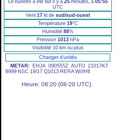
Le bulletin a été fait il y a
25
minutes, à
05:55
UTC
Vent
17
kt de
sud/sud-ouest
Température
19
°C
Humidité
88
%
Pression
1013
hPa
Visibilité 10 km ou plus
Changer d'unités
METAR:
EHJA 090555Z AUTO 21017KT
9999 NSC 19/17 Q1013 RERA W///H6
Heure: 08:20 (06:20 UTC)