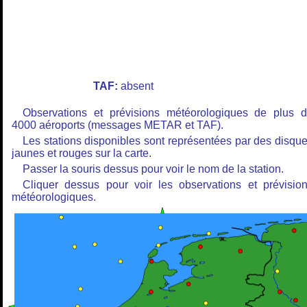
TAF:
absent
Observations et prévisions météorologiques de plus 
4000 aéroports (messages METAR et TAF).
Les stations disponibles sont représentées par des disqu
jaunes et rouges sur la carte.
Passer la souris dessus pour voir le nom de la station.
Cliquer dessus pour voir les observations et prévisio
météorologiques.