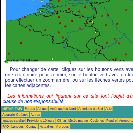
Pour changer de carte: cliquez sur les boutons verts av
une croix noire pour zoomer, sur le bouton vert avec un tir
pour effectuer un zoom arrière, ou sur les flèches vertes po
les cartes adjacentes.
Les informations qui figurent sur ce site font l'objet d'
clause de non-responsabilité
METAR-TAF:
Europe
Afrique
Amérique du Nord
Amérique du Sud
Asie
Australie-Océanie
Autres
Images satellite
Prévisions 10 jours
Climat
Météo marine
Cyclones
Foudre
Aéroport
FAQ
Langues
Contact
Actualités
A propos