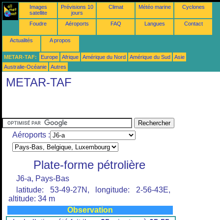
Images
Prévisions 10
Climat
Météo marine
Cyclones
satellite
jours
Foudre
Aéroports
FAQ
Langues
Contact
Actualités
A propos
METAR-TAF:
Europe
Afrique
Amérique du Nord
Amérique du Sud
Asie
Australie-Océanie
Autres
METAR-TAF
Aéroports :
Plate-forme pétrolière
J6-a, Pays-Bas
latitude: 53-49-27N, longitude: 2-56-43E,
altitude: 34 m
Observation