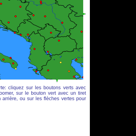
te: cliquez sur les boutons verts avec
oomer, sur le bouton vert avec un tiret
arrière, ou sur les flèches vertes pour