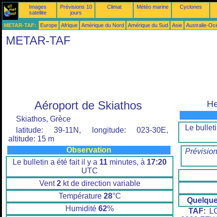
Images
Prévisions 10
Climat
Météo marine
Cyclones
satellite
jours
METAR-TAF:
Europe
Afrique
Amérique du Nord
Amérique du Sud
Asie
Australie-Oc
METAR-TAF
Aéroport de Skiathos
He
Skiathos, Grèce
Le bulleti
latitude: 39-11N, longitude: 023-30E,
altitude: 15 m
Observation
Prévisio
Le bulletin a été fait il y a
11
minutes, à
17:20
UTC
Vent
2
kt de direction variable
Température
28
°C
Quelqu
Humidité
62
%
TAF:
LG