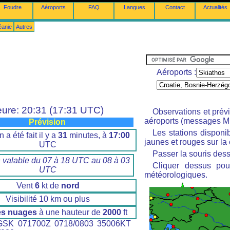
Foudre
Aéroports
FAQ
Langues
Contact
Actualités
éanie
Autres
Aéroports :
ure: 20:31 (17:31 UTC)
Observations et prév
aéroports (messages M
Prévision
Les stations disponi
n a été fait il y a
31
minutes, à
17:00
jaunes et rouges sur la 
UTC
Passer la souris dess
n valable du 07 à 18 UTC au 08 à 03
Cliquer dessus pour
UTC
météorologiques.
Vent
6
kt de
nord
Visibilité 10 km ou plus
es nuages
à une hauteur de
2000
ft
SK 071700Z 0718/0803 35006KT