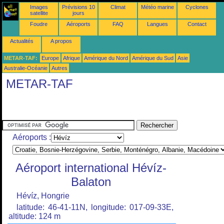
Images
Prévisions 10
Climat
Météo marine
Cyclones
satellite
jours
Foudre
Aéroports
FAQ
Langues
Contact
Actualités
A propos
METAR-TAF:
Europe
Afrique
Amérique du Nord
Amérique du Sud
Asie
Australie-Océanie
Autres
METAR-TAF
Aéroports :
Aéroport international Hévíz-
Balaton
Hévíz, Hongrie
latitude: 46-41-11N, longitude: 017-09-33E,
altitude: 124 m