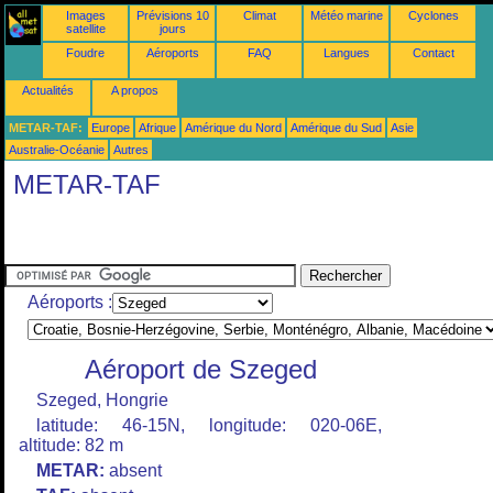
Images
Prévisions 10
Climat
Météo marine
Cyclones
satellite
jours
Foudre
Aéroports
FAQ
Langues
Contact
Actualités
A propos
METAR-TAF:
Europe
Afrique
Amérique du Nord
Amérique du Sud
Asie
Australie-Océanie
Autres
METAR-TAF
Aéroports :
Aéroport de Szeged
Szeged, Hongrie
latitude: 46-15N, longitude: 020-06E,
altitude: 82 m
METAR:
absent