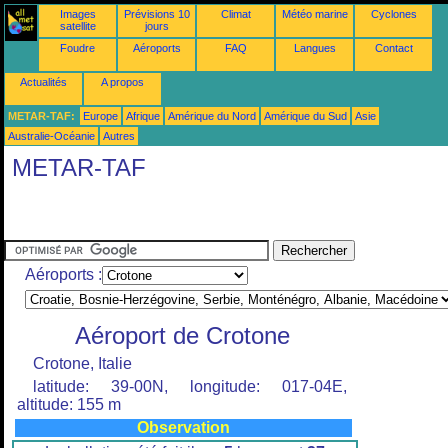
Images
Prévisions 10
Climat
Météo marine
Cyclones
satellite
jours
Foudre
Aéroports
FAQ
Langues
Contact
Actualités
A propos
METAR-TAF:
Europe
Afrique
Amérique du Nord
Amérique du Sud
Asie
Australie-Océanie
Autres
METAR-TAF
Aéroports :
Aéroport de Crotone
Crotone, Italie
latitude: 39-00N, longitude: 017-04E,
altitude: 155 m
Observation