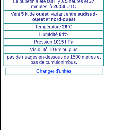
Le bulletin a été fait il y a
5
heures et
37
minutes, à
20:50
UTC
Vent
5
kt de
ouest
, variant entre
sud/sud-
ouest
et
nord-ouest
Température
26
°C
Humidité
84
%
Pression
1015
hPa
Visibilité 10 km ou plus
pas de nuages en-dessous de 1500 mètres et
pas de cumulonimbus.
Changer d'unités