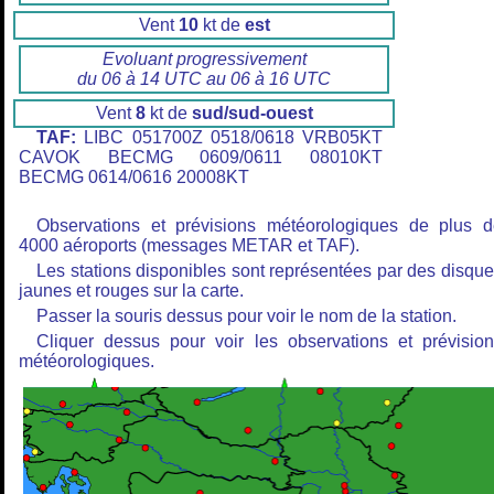
Vent
10
kt de
est
Evoluant progressivement
du 06 à 14 UTC au 06 à 16 UTC
Vent
8
kt de
sud/sud-ouest
TAF:
LIBC 051700Z 0518/0618 VRB05KT
CAVOK BECMG 0609/0611 08010KT
BECMG 0614/0616 20008KT
Observations et prévisions météorologiques de plus 
4000 aéroports (messages METAR et TAF).
Les stations disponibles sont représentées par des disqu
jaunes et rouges sur la carte.
Passer la souris dessus pour voir le nom de la station.
Cliquer dessus pour voir les observations et prévisio
météorologiques.