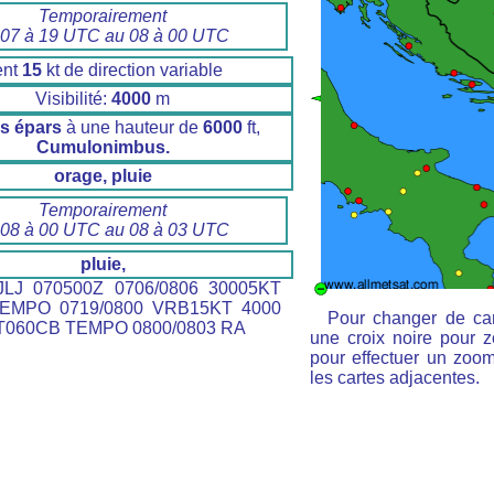
Temporairement
 07 à 19 UTC au 08 à 00 UTC
ent
15
kt de direction variable
Visibilité:
4000
m
s épars
à une hauteur de
6000
ft,
Cumulonimbus.
orage, pluie
Temporairement
 08 à 00 UTC au 08 à 03 UTC
pluie,
LJ 070500Z 0706/0806 30005KT
EMPO 0719/0800 VRB15KT 4000
Pour changer de car
060CB TEMPO 0800/0803 RA
une croix noire pour z
pour effectuer un zoom 
les cartes adjacentes.