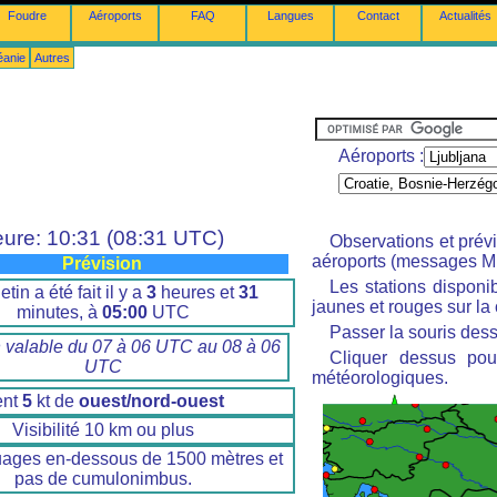
Foudre
Aéroports
FAQ
Langues
Contact
Actualités
éanie
Autres
Aéroports :
ure: 10:31 (08:31 UTC)
Observations et prév
aéroports (messages M
Prévision
Les stations disponi
etin a été fait il y a
3
heures et
31
jaunes et rouges sur la 
minutes, à
05:00
UTC
Passer la souris dess
n valable du 07 à 06 UTC au 08 à 06
Cliquer dessus pour
UTC
météorologiques.
ent
5
kt de
ouest/nord-ouest
Visibilité 10 km ou plus
uages en-dessous de 1500 mètres et
pas de cumulonimbus.