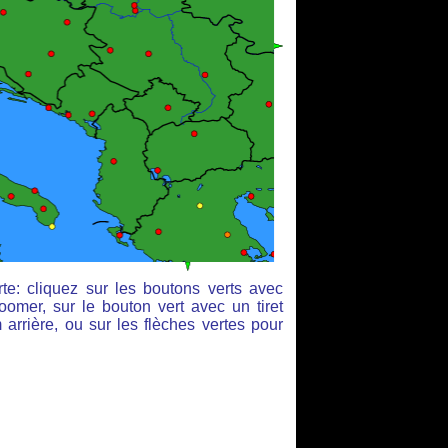
te: cliquez sur les boutons verts avec
oomer, sur le bouton vert avec un tiret
arrière, ou sur les flèches vertes pour