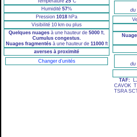
Température
25
°C
Humidité
57
%
du
Pression
1018
hPa
V
Visibilité 10 km ou plus
Quelques nuages
à une hauteur de
5000
ft,
Nuage
Cumulus congestus.
Nuages fragmentés
à une hauteur de
11000
ft
averses à proximité
Changer d'unités
du
TAF:
LJ
CAVOK T
TSRA SCT