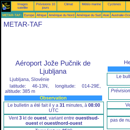
Images
Prévisions 10
Climat
Météo marine
Cyclones
satellite
jours
METAR-TAF:
Europe
Afrique
Amérique du Nord
Amérique du Sud
Asie
Australie-Oc
METAR-TAF
Aéroport Jože Pučnik de
He
Ljubljana
Le bull
Ljubljana, Slovénie
latitude: 46-13N, longitude: 014-29E,
Prévisio
altitude: 385 m
Observation
V
Le bulletin a été fait il y a
31
minutes, à
08:00
UTC
Vent
3
kt de
ouest
, variant entre
ouest/sud-
pas de n
ouest
et
ouest/nord-ouest