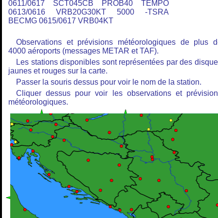
0611/0617 SCT045CB PROB40 TEMPO
0613/0616 VRB20G30KT 5000 -TSRA
BECMG 0615/0617 VRB04KT
Observations et prévisions météorologiques de plus 
4000 aéroports (messages METAR et TAF).
Les stations disponibles sont représentées par des disqu
jaunes et rouges sur la carte.
Passer la souris dessus pour voir le nom de la station.
Cliquer dessus pour voir les observations et prévisio
météorologiques.