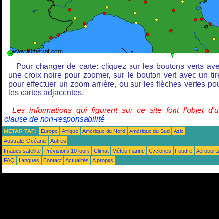
Pour changer de carte: cliquez sur les boutons verts av
une croix noire pour zoomer, sur le bouton vert avec un tir
pour effectuer un zoom arrière, ou sur les flèches vertes po
les cartes adjacentes.
Les informations qui figurent sur ce site font l'objet d'
clause de non-responsabilité
METAR-TAF:
Europe
Afrique
Amérique du Nord
Amérique du Sud
Asie
Australie-Océanie
Autres
Images satellite
Prévisions 10 jours
Climat
Météo marine
Cyclones
Foudre
Aéroport
FAQ
Langues
Contact
Actualités
A propos