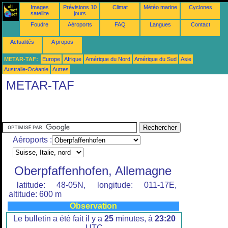
Images
Prévisions 10
Climat
Météo marine
Cyclones
satellite
jours
Foudre
Aéroports
FAQ
Langues
Contact
Actualités
A propos
METAR-TAF:
Europe
Afrique
Amérique du Nord
Amérique du Sud
Asie
Australie-Océanie
Autres
METAR-TAF
Aéroports :
Oberpfaffenhofen, Allemagne
latitude: 48-05N, longitude: 011-17E,
altitude: 600 m
Observation
Le bulletin a été fait il y a
25
minutes, à
23:20
UTC