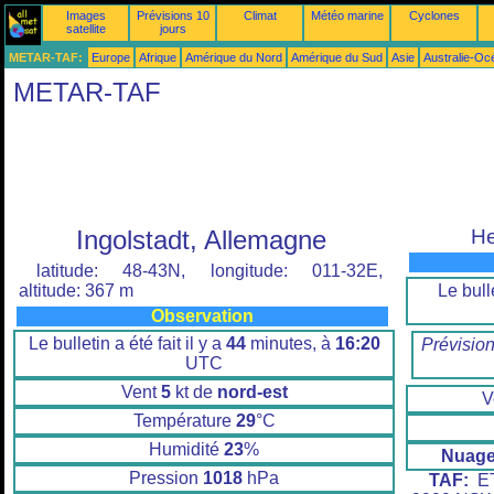
Images
Prévisions 10
Climat
Météo marine
Cyclones
satellite
jours
METAR-TAF:
Europe
Afrique
Amérique du Nord
Amérique du Sud
Asie
Australie-Oc
METAR-TAF
Ingolstadt, Allemagne
He
latitude: 48-43N, longitude: 011-32E,
Le bulle
altitude: 367 m
Observation
Le bulletin a été fait il y a
44
minutes, à
16:20
Prévisio
UTC
Vent
5
kt de
nord-est
V
Température
29
°C
Humidité
23
%
Nuage
Pression
1018
hPa
TAF:
ET