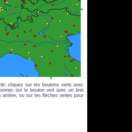
te: cliquez sur les boutons verts avec
oomer, sur le bouton vert avec un tiret
arrière, ou sur les flèches vertes pour