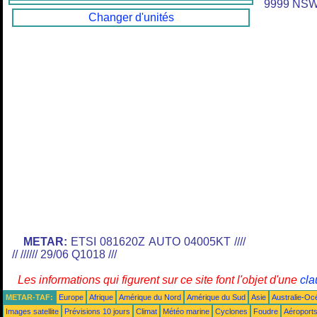
9999 NS
Changer d'unités
METAR:
ETSI 081620Z AUTO 04005KT ////
// ////// 29/06 Q1018 ///
Les informations qui figurent sur ce site font l'objet d'une
cla
METAR-TAF:
Europe
Afrique
Amérique du Nord
Amérique du Sud
Asie
Australie-Oc
Images satellite
Prévisions 10 jours
Climat
Météo marine
Cyclones
Foudre
Aéroport