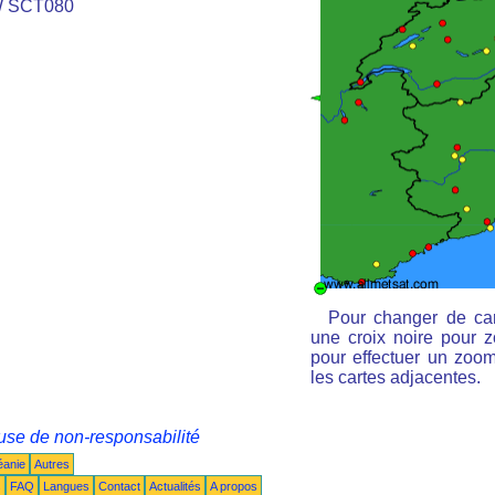
W SCT080
Pour changer de car
une croix noire pour z
pour effectuer un zoom 
les cartes adjacentes.
use de non-responsabilité
éanie
Autres
s
FAQ
Langues
Contact
Actualités
A propos