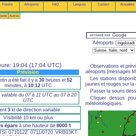
Foudre
Aéroports
FAQ
Langues
Contact
Actualités
éanie
Autres
Aéroports :
ure: 19:04 (17:04 UTC)
Observations et prév
aéroports (messages M
Prévision
Les stations disponi
tin a été fait il y a
30
heures et
52
jaunes et rouges sur la 
minutes, à
10:12
UTC
Passer la souris dess
n valable du 07 à 11 UTC au 07 à 20
Cliquer dessus pour
UTC
météorologiques.
ent
3
kt de direction variable
Visibilité 10 km ou plus
s épars
à une hauteur de
8000
ft
SI 071012Z 0711/0720 VRB03KT