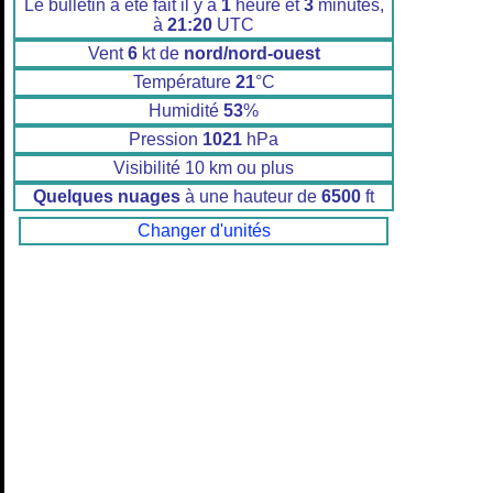
Le bulletin a été fait il y a
1
heure et
3
minutes,
à
21:20
UTC
Vent
6
kt de
nord/nord-ouest
Température
21
°C
Humidité
53
%
Pression
1021
hPa
Visibilité 10 km ou plus
Quelques nuages
à une hauteur de
6500
ft
Changer d'unités