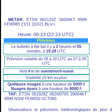
METAR:
ETSN 062120Z 34006KT 9999
FEW065 21/11 Q1021 BLU+
Heure: 00:23 (22:23 UTC)
Prévision
Le bulletin a été fait il y a
2
heures et
55
minutes, à
19:28
UTC
Prévision valable du 06 à 20 UTC au 07 à 05
UTC
Vent
4
kt de
ouest/nord-ouest
Visibilité 10 km ou plus
Quelques nuages
à une hauteur de
5000
ft
Nuages épars
à une hauteur de
9000
ft
TAF:
ETSN 061928Z 0620/0705 29004KT
9999 NSW FEW050 SCT090
Observations et prévisions météorologiques de plus 