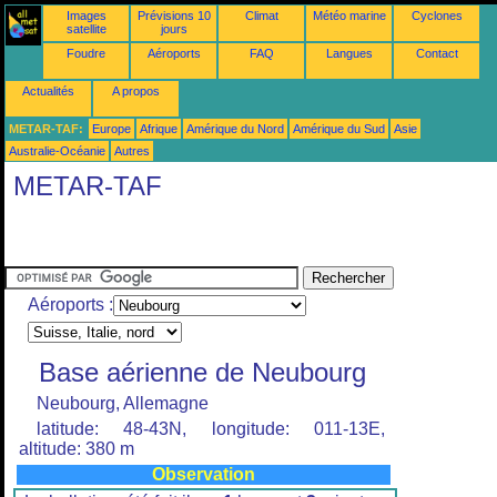
Images
Prévisions 10
Climat
Météo marine
Cyclones
satellite
jours
Foudre
Aéroports
FAQ
Langues
Contact
Actualités
A propos
METAR-TAF:
Europe
Afrique
Amérique du Nord
Amérique du Sud
Asie
Australie-Océanie
Autres
METAR-TAF
Aéroports :
Base aérienne de Neubourg
Neubourg, Allemagne
latitude: 48-43N, longitude: 011-13E,
altitude: 380 m
Observation