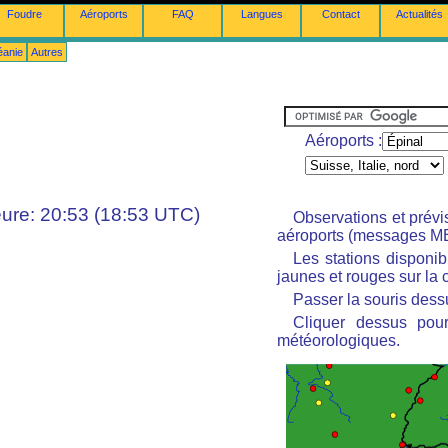
Foudre
Aéroports
FAQ
Langues
Contact
Actualités
éanie
Autres
Aéroports :
ure: 20:53 (18:53 UTC)
Observations et prév
aéroports (messages M
Les stations disponi
jaunes et rouges sur la c
Passer la souris dessu
Cliquer dessus pour
météorologiques.