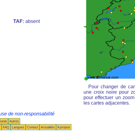
TAF:
absent
Pour changer de cart
une croix noire pour zo
pour effectuer un zoom 
les cartes adjacentes.
use de non-responsabilité
éanie
Autres
s
FAQ
Langues
Contact
Actualités
A propos