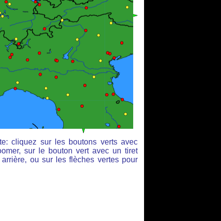
e: cliquez sur les boutons verts avec
omer, sur le bouton vert avec un tiret
arrière, ou sur les flèches vertes pour