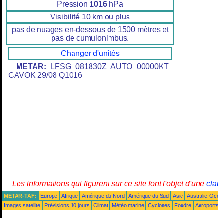
Pression
1016
hPa
Visibilité 10 km ou plus
pas de nuages en-dessous de 1500 mètres et
pas de cumulonimbus.
Changer d'unités
METAR:
LFSG 081830Z AUTO 00000KT
CAVOK 29/08 Q1016
Les informations qui figurent sur ce site font l'objet d'une
cla
METAR-TAF:
Europe
Afrique
Amérique du Nord
Amérique du Sud
Asie
Australie-Oc
Images satellite
Prévisions 10 jours
Climat
Météo marine
Cyclones
Foudre
Aéroport