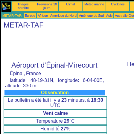
Images
Prévisions 10
Climat
Météo marine
Cyclones
satellite
jours
METAR-TAF:
Europe
Afrique
Amérique du Nord
Amérique du Sud
Asie
Australie-Oc
METAR-TAF
Aéroport d'Épinal-Mirecourt
He
Épinal, France
latitude: 48-19-31N, longitude: 6-04-00E,
altitude: 330 m
Observation
Le bulletin a été fait il y a
23
minutes, à
18:30
UTC
Vent calme
Température
29
°C
Humidité
27
%