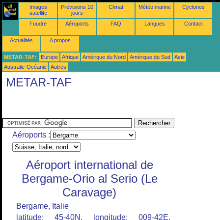
Images
Prévisions 10
Climat
Météo marine
Cyclones
satellite
jours
Foudre
Aéroports
FAQ
Langues
Contact
Actualités
A propos
METAR-TAF:
Europe
Afrique
Amérique du Nord
Amérique du Sud
Asie
Australie-Océanie
Autres
METAR-TAF
Aéroports :
Aéroport international de
Bergame-Orio al Serio (Le
Caravage)
Bergame, Italie
latitude: 45-40N, longitude: 009-42E,