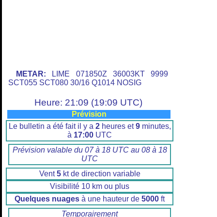
METAR:
LIME 071850Z 36003KT 9999
SCT055 SCT080 30/16 Q1014 NOSIG
Heure: 21:09 (19:09 UTC)
Prévision
Le bulletin a été fait il y a
2
heures et
9
minutes,
à
17:00
UTC
Prévision valable du 07 à 18 UTC au 08 à 18
UTC
Vent
5
kt de direction variable
Visibilité 10 km ou plus
Quelques nuages
à une hauteur de
5000
ft
Temporairement