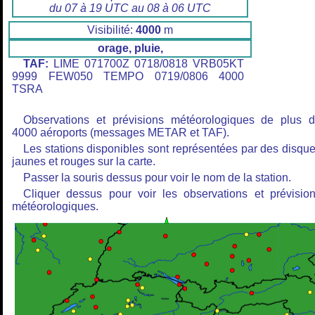
du 07 à 19 UTC au 08 à 06 UTC
Visibilité:
4000
m
orage, pluie,
TAF:
LIME 071700Z 0718/0818 VRB05KT
9999 FEW050 TEMPO 0719/0806 4000
TSRA
Observations et prévisions météorologiques de plus 
4000 aéroports (messages METAR et TAF).
Les stations disponibles sont représentées par des disqu
jaunes et rouges sur la carte.
Passer la souris dessus pour voir le nom de la station.
Cliquer dessus pour voir les observations et prévisio
météorologiques.