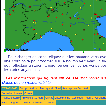
Pour changer de carte: cliquez sur les boutons verts av
une croix noire pour zoomer, sur le bouton vert avec un tir
pour effectuer un zoom arrière, ou sur les flèches vertes po
les cartes adjacentes.
Les informations qui figurent sur ce site font l'objet d'
clause de non-responsabilité
METAR-TAF:
Europe
Afrique
Amérique du Nord
Amérique du Sud
Asie
Australie-Océanie
Autres
Images satellite
Prévisions 10 jours
Climat
Météo marine
Cyclones
Foudre
Aéroport
FAQ
Langues
Contact
Actualités
A propos