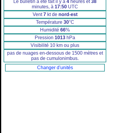
Le bulletin a été fait il y a
4
heures et
38
minutes, à
17:50
UTC
Vent
7
kt de
nord-est
Température
30
°C
Humidité
66
%
Pression
1013
hPa
Visibilité 10 km ou plus
pas de nuages en-dessous de 1500 mètres et
pas de cumulonimbus.
Changer d'unités