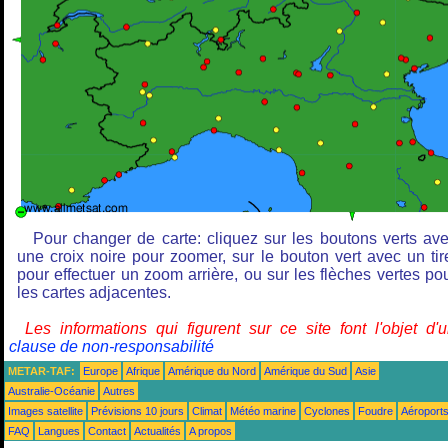
Pour changer de carte: cliquez sur les boutons verts av
une croix noire pour zoomer, sur le bouton vert avec un tir
pour effectuer un zoom arrière, ou sur les flèches vertes po
les cartes adjacentes.
Les informations qui figurent sur ce site font l'objet d'
clause de non-responsabilité
METAR-TAF:
Europe
Afrique
Amérique du Nord
Amérique du Sud
Asie
Australie-Océanie
Autres
Images satellite
Prévisions 10 jours
Climat
Météo marine
Cyclones
Foudre
Aéroport
FAQ
Langues
Contact
Actualités
A propos