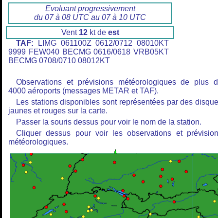
Evoluant progressivement
du 07 à 08 UTC au 07 à 10 UTC
Vent
12
kt de
est
TAF:
LIMG 061100Z 0612/0712 08010KT
9999 FEW040 BECMG 0616/0618 VRB05KT
BECMG 0708/0710 08012KT
Observations et prévisions météorologiques de plus 
4000 aéroports (messages METAR et TAF).
Les stations disponibles sont représentées par des disqu
jaunes et rouges sur la carte.
Passer la souris dessus pour voir le nom de la station.
Cliquer dessus pour voir les observations et prévisio
météorologiques.