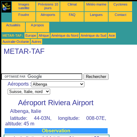
Images
Prévisions 10
Climat
Météo marine
Cyclones
satellite
jours
Foudre
Aéroports
FAQ
Langues
Contact
Actualités
A propos
METAR-TAF:
Europe
Afrique
Amérique du Nord
Amérique du Sud
Asie
Australie-Océanie
Autres
METAR-TAF
Aéroports :
Aéroport Riviera Airport
Albenga, Italie
latitude: 44-03N, longitude: 008-07E,
altitude: 45 m
Observation