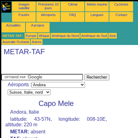
Images
Prévisions 10
Climat
Météo marine
Cyclones
satellite
jours
Foudre
Aéroports
FAQ
Langues
Contact
Actualités
A propos
METAR-TAF:
Europe
Afrique
Amérique du Nord
Amérique du Sud
Asie
Australie-Océanie
Autres
METAR-TAF
Aéroports :
Capo Mele
Andora, Italie
latitude: 43-57N, longitude: 008-10E,
altitude: 220 m
METAR:
absent