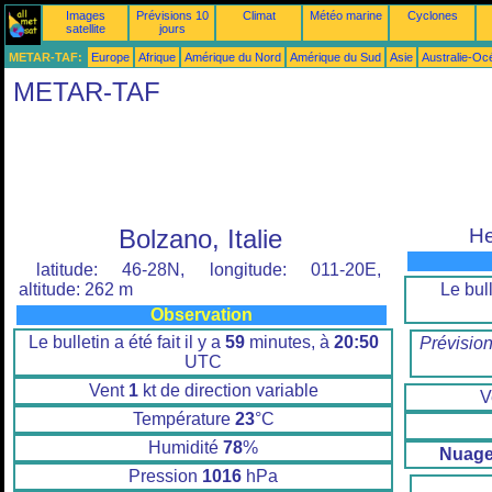
Images
Prévisions 10
Climat
Météo marine
Cyclones
satellite
jours
METAR-TAF:
Europe
Afrique
Amérique du Nord
Amérique du Sud
Asie
Australie-Oc
METAR-TAF
Bolzano, Italie
He
latitude: 46-28N, longitude: 011-20E,
Le bull
altitude: 262 m
Observation
Le bulletin a été fait il y a
59
minutes, à
20:50
Prévisio
UTC
Vent
1
kt de direction variable
V
Température
23
°C
Humidité
78
%
Nuage
Pression
1016
hPa