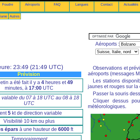
Foudre
Aéroports
FAQ
Langues
Contact
Actualités
éanie
Autres
Aéroports :
ure: 23:49 (21:49 UTC)
Observations et prév
aéroports (messages M
Prévision
Les stations disponi
etin a été fait il y a
4
heures et
49
jaunes et rouges sur la 
minutes, à
17:00
UTC
Passer la souris dess
n valable du 07 à 18 UTC au 08 à 18
Cliquer dessus pour
UTC
météorologiques.
ent
5
kt de direction variable
Visibilité 10 km ou plus
s épars
à une hauteur de
6000
ft
Temporairement