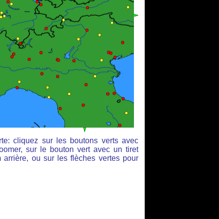
te: cliquez sur les boutons verts avec
oomer, sur le bouton vert avec un tiret
arrière, ou sur les flèches vertes pour