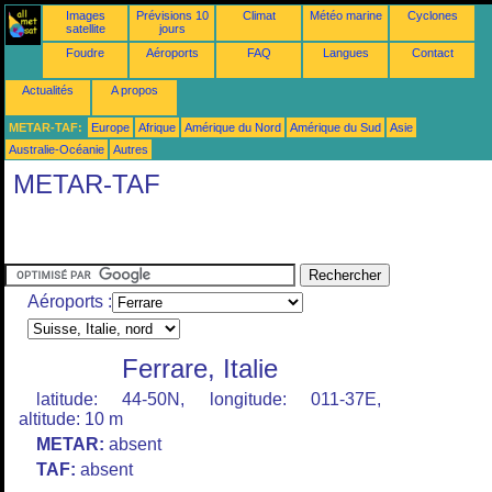
Images
Prévisions 10
Climat
Météo marine
Cyclones
satellite
jours
Foudre
Aéroports
FAQ
Langues
Contact
Actualités
A propos
METAR-TAF:
Europe
Afrique
Amérique du Nord
Amérique du Sud
Asie
Australie-Océanie
Autres
METAR-TAF
Aéroports :
Ferrare, Italie
latitude: 44-50N, longitude: 011-37E,
altitude: 10 m
METAR:
absent
TAF:
absent