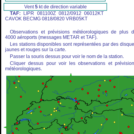
Vent
5
kt de direction variable
TAF:
LIPR 081100Z 0812/0912 06012KT
CAVOK BECMG 0818/0820 VRB05KT
Observations et prévisions météorologiques de plus 
4000 aéroports (messages METAR et TAF).
Les stations disponibles sont représentées par des disqu
jaunes et rouges sur la carte.
Passer la souris dessus pour voir le nom de la station.
Cliquer dessus pour voir les observations et prévisio
météorologiques.