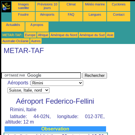
Images
Prévisions 10
Climat
Météo marine
Cyclones
satellite
jours
Foudre
Aéroports
FAQ
Langues
Contact
Actualités
A propos
METAR-TAF:
Europe
Afrique
Amérique du Nord
Amérique du Sud
Asie
Australie-Océanie
Autres
METAR-TAF
Aéroports :
Aéroport Federico-Fellini
Rimini, Italie
latitude: 44-02N, longitude: 012-37E,
altitude: 12 m
Observation