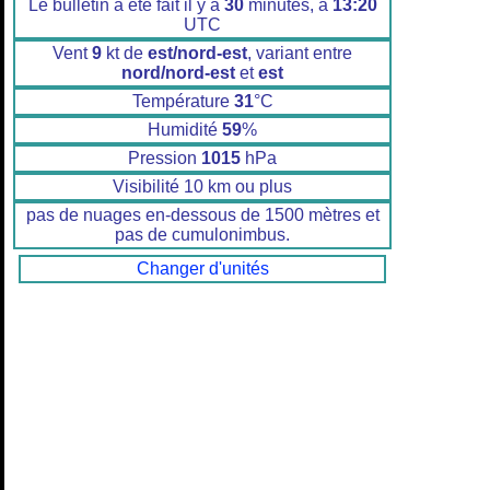
Le bulletin a été fait il y a
30
minutes, à
13:20
UTC
Vent
9
kt de
est/nord-est
, variant entre
nord/nord-est
et
est
Température
31
°C
Humidité
59
%
Pression
1015
hPa
Visibilité 10 km ou plus
pas de nuages en-dessous de 1500 mètres et
pas de cumulonimbus.
Changer d'unités