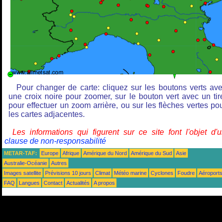
Pour changer de carte: cliquez sur les boutons verts av
une croix noire pour zoomer, sur le bouton vert avec un tir
pour effectuer un zoom arrière, ou sur les flèches vertes po
les cartes adjacentes.
Les informations qui figurent sur ce site font l'objet d'
clause de non-responsabilité
METAR-TAF:
Europe
Afrique
Amérique du Nord
Amérique du Sud
Asie
Australie-Océanie
Autres
Images satellite
Prévisions 10 jours
Climat
Météo marine
Cyclones
Foudre
Aéroport
FAQ
Langues
Contact
Actualités
A propos