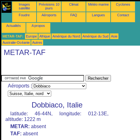
Images
Prévisions 10
Climat
Météo marine
Cyclones
satellite
jours
Foudre
Aéroports
FAQ
Langues
Contact
Actualités
A propos
METAR-TAF:
Europe
Afrique
Amérique du Nord
Amérique du Sud
Asie
Australie-Océanie
Autres
METAR-TAF
Aéroports :
Dobbiaco, Italie
latitude: 46-44N, longitude: 012-13E,
altitude: 1222 m
METAR:
absent
TAF:
absent