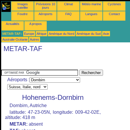
Images
Prévisions 10
Climat
Météo marine
Cyclones
satellite
jours
Foudre
Aéroports
FAQ
Langues
Contact
Actualités
A propos
METAR-TAF:
Europe
Afrique
Amérique du Nord
Amérique du Sud
Asie
Australie-Océanie
Autres
METAR-TAF
Aéroports :
Hohenems-Dornbirn
Dornbirn, Autriche
latitude: 47-23-05N, longitude: 009-42-02E,
altitude: 418 m
METAR:
absent