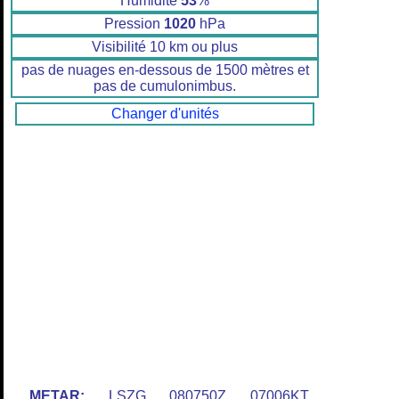
Humidité
53
%
Pression
1020
hPa
Visibilité 10 km ou plus
pas de nuages en-dessous de 1500 mètres et
pas de cumulonimbus.
Changer d'unités
METAR:
LSZG 080750Z 07006KT