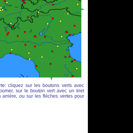
te: cliquez sur les boutons verts avec
oomer, sur le bouton vert avec un tiret
arrière, ou sur les flèches vertes pour