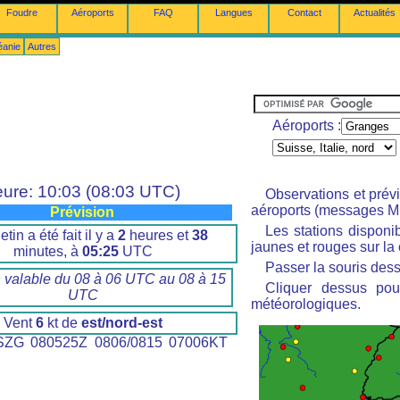
Foudre
Aéroports
FAQ
Langues
Contact
Actualités
éanie
Autres
Aéroports :
ure: 10:03 (08:03 UTC)
Observations et prév
aéroports (messages M
Prévision
Les stations disponi
etin a été fait il y a
2
heures et
38
jaunes et rouges sur la 
minutes, à
05:25
UTC
Passer la souris dess
n valable du 08 à 06 UTC au 08 à 15
Cliquer dessus pour
UTC
météorologiques.
Vent
6
kt de
est/nord-est
ZG 080525Z 0806/0815 07006KT